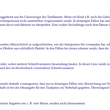
ggebend war die Chronologie des Taufdatums. Wenn ein Kind z.B. nach der Geburt 
rchenpersonal nicht unmittelbar vorgenommen wurde. In derartigen Fällen hat man d
raum davor und dahinter zu überprüfen. Eine exakte Suchabfrage nach dem Datum i
den offensichtlich so aufgeschrieben, wie die Amtsperson ihn verstanden hat, ode
n Dörfern war schließlich Dialekt. In den Fällen bei denen erkannt wurde, dass di
t, wobei mehrere Schreibvarianten Anwendung fanden. In dieser Liste wurde in de
n und den im Kirchenbuch verwendeten Schreibvarianten.
wurde deshalb vorausgesetzt, dass nur in derartigen Fällen eine Abweichung zur O
eshalb ist bei der Ortsangabe für den Taufpaten ein Vorbehalt gegeben. Überwiegen
weitere Angaben wie z. B. eine Heirat, wurden nicht übernommen.