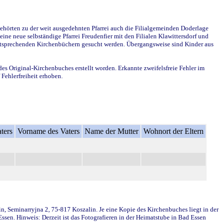
ehörten zu der weit ausgedehnten Pfarrei auch die Filialgemeinden Doderlage
ine neue selbständige Pfarrei Freudenfier mit den Filialen Klawittersdorf und
 entsprechenden Kirchenbüchern gesucht werden. Übergangsweise sind Kinder aus
des Original-Kirchenbuches erstellt worden. Erkannte zweifelsfreie Fehler im
Fehlerfreiheit erhoben.
ters
Vorname des Vaters
Name der Mutter
Wohnort der Eltern
in, Seminarryjna 2, 75-817 Koszalin. Je eine Kopie des Kirchenbuches liegt in der
en. Hinweis: Derzeit ist das Fotografieren in der Heimatstube in Bad Essen