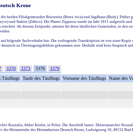
Deutsch Krone
ie beiden Filialgemeinden Briesenitz (Brzez`nica) und Jagdhaus (Budy). Früher g
yce) und Stabitz (Zdbice). Die Pfarrei Zippnow wurde im Jahr 1911 aufgeteilt und e
en errichtet. Ab diesem Zeitpunkt, müssen für diese ländlichen Gemeinden, in den
worden.
 auf folgende Sachverhalte hin: Die vorliegende Transkription ist von einer Kopie 
aber dennoch zu Übertragungsfehlern gekommen sein. Deshalb wird kein Anspruch auf 
7
3370
3373
3376
3379
 Täuflings
Taufe des Täuflings
Vorname des Täuflings
Name des Va
iv Koszalin, früher Köslin, in Polen. Die Anschrift lautet: Diözesanarchiv Koszal
v der Heimatstube des Heimatkreises Deutsch Krone, Ludwigsweg 10, 49152 Bad Ess