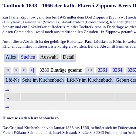
Taufbuch 1838 - 1866 der kath. Pfarrei Zippnow Kreis 
Zur Pfarrei Zippnow gehörten bis 1945 außer dem Dorf Zippnow (Sypnywo) noch d
(Dudylany), Freudenfier (Szwecja), Klawittersdorf (Glowaczewo), Rederitz (Nadarz
Stabitz und ein Lokalvikariat Rederitz mit der Tochterkirche in Doderlage wurd
diesen Gemeinden - wohl noch aus traditionellen Gründen - in Zippnow getauft 
Autor dieser Abschrift ist der gebürtige Rederitzer
Paul Lüdtke
aus Köln. Er weist
Kirchenbuch, sind in dieser Liste korrigiert worden. Bei der Abschrift kann es 
Alles
Suchen
Auswahl
Detail
|<
<
>
>|
3380 Einträge gesamt:
<<
3361
3364
336
Lfd-Nr
Seite im Kirchenbuch
Lfd-Nr im Kirchenbuch
Geburt des
...
...
...
Hinweise zu den Kirchenbüchern
Das Original-Kirchenbuch von Januar 1838 bis 1866, befindet sich im Diözesanarch
Freien Prälatur Schneidemühl, Josef-Schwank-Straße 8, 36043 Fulda und im Archi