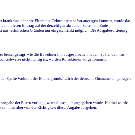
krank war, oder die Eltern die Geburt nicht sofort anzeigen konnten, wurde das
ann diesen Eintrag auf der derzeitigen aktuellen Seite - am Ende -
st aus technischen Gründen nur eingeschränkt möglich. Die Ausgabesortierung
r besser gesagt, wie die Bewohner ihn ausgesprochen haben. Später dann so
e Schreibweise nicht richtig ist, wurden Korrekturen vorgenommen.
r Spalte Wohnort der Eltern, grundsätzlich der deutsche Ortsname eingetragen.
rtsangabe der Eltern vorliegt, wenn diese auch angegeben wurde. Hierbei wurde
d kann man aber von der Richtigkeit dieser Angabe ausgehen.