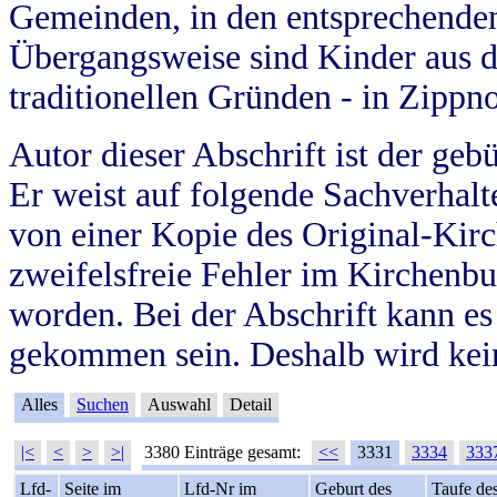
Gemeinden, in den entsprechende
Übergangsweise sind Kinder aus 
traditionellen Gründen - in Zippn
Autor dieser Abschrift ist der geb
Er weist auf folgende Sachverhalte
von einer Kopie des Original-Kirc
zweifelsfreie Fehler im Kirchenbuc
worden. Bei der Abschrift kann e
gekommen sein. Deshalb wird kein
Alles
Suchen
Auswahl
Detail
|<
<
>
>|
3380 Einträge gesamt:
<<
3331
3334
333
Lfd-
Seite im
Lfd-Nr im
Geburt des
Taufe de