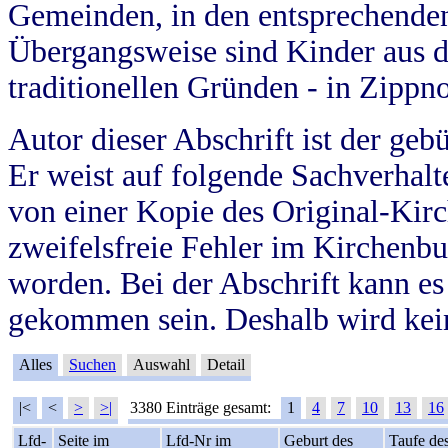
Gemeinden, in den entsprechende
Übergangsweise sind Kinder aus 
traditionellen Gründen - in Zippn
Autor dieser Abschrift ist der geb
Er weist auf folgende Sachverhalte
von einer Kopie des Original-Kirc
zweifelsfreie Fehler im Kirchenbuc
worden. Bei der Abschrift kann e
gekommen sein. Deshalb wird kein
Alles
Suchen
Auswahl
Detail
|<
<
>
>|
3380 Einträge gesamt:
1
4
7
10
13
16
Lfd-
Seite im
Lfd-Nr im
Geburt des
Taufe de