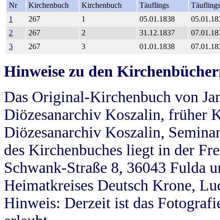
Nr
Kirchenbuch
Kirchenbuch
Täuflings
Täufling
1
267
1
05.01.1838
05.01.18
2
267
2
31.12.1837
07.01.18
3
267
3
01.01.1838
07.01.18
Hinweise zu den Kirchenbücher
Das Original-Kirchenbuch von Jan
Diözesanarchiv Koszalin, früher Kö
Diözesanarchiv Koszalin, Seminar
des Kirchenbuches liegt in der Fr
Schwank-Straße 8, 36043 Fulda u
Heimatkreises Deutsch Krone, Lu
Hinweis: Derzeit ist das Fotograf