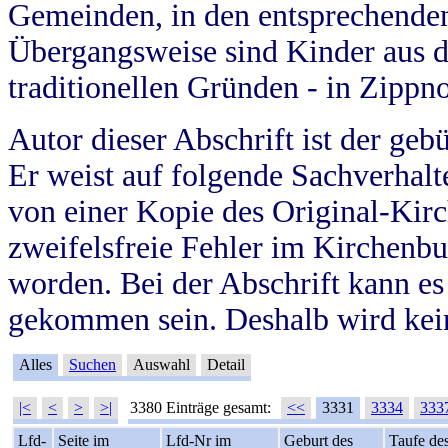
Gemeinden, in den entsprechende
Übergangsweise sind Kinder aus 
traditionellen Gründen - in Zippn
Autor dieser Abschrift ist der geb
Er weist auf folgende Sachverhalte
von einer Kopie des Original-Kirc
zweifelsfreie Fehler im Kirchenbuc
worden. Bei der Abschrift kann e
gekommen sein. Deshalb wird kein
Alles
Suchen
Auswahl
Detail
|<
<
>
>|
3380 Einträge gesamt:
<<
3331
3334
333
Lfd-
Seite im
Lfd-Nr im
Geburt des
Taufe de