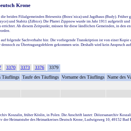
Deutsch Krone
ie beiden Filialgemeinden Briesenitz (Brzez`nica) und Jagdhaus (Budy). Früher g
yce) und Stabitz (Zdbice). Die Pfarrei Zippnow wurde im Jahr 1911 aufgeteilt und e
en errichtet. Ab diesem Zeitpunkt, müssen für diese ländlichen Gemeinden, in den
worden.
 auf folgende Sachverhalte hin: Die vorliegende Transkription ist von einer Kopie 
aber dennoch zu Übertragungsfehlern gekommen sein. Deshalb wird kein Anspruch auf 
7
3370
3373
3376
3379
 Täuflings
Taufe des Täuflings
Vorname des Täuflings
Name des Va
iv Koszalin, früher Köslin, in Polen. Die Anschrift lautet: Diözesanarchiv Koszal
v der Heimatstube des Heimatkreises Deutsch Krone, Ludwigsweg 10, 49152 Bad Ess