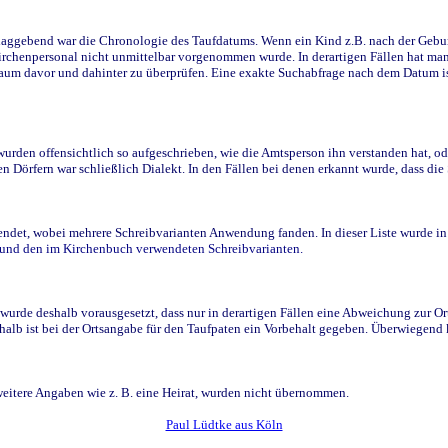
ggebend war die Chronologie des Taufdatums. Wenn ein Kind z.B. nach der Geburt 
rchenpersonal nicht unmittelbar vorgenommen wurde. In derartigen Fällen hat man d
raum davor und dahinter zu überprüfen. Eine exakte Suchabfrage nach dem Datum i
den offensichtlich so aufgeschrieben, wie die Amtsperson ihn verstanden hat, ode
n Dörfern war schließlich Dialekt. In den Fällen bei denen erkannt wurde, dass di
t, wobei mehrere Schreibvarianten Anwendung fanden. In dieser Liste wurde in de
n und den im Kirchenbuch verwendeten Schreibvarianten.
wurde deshalb vorausgesetzt, dass nur in derartigen Fällen eine Abweichung zur O
eshalb ist bei der Ortsangabe für den Taufpaten ein Vorbehalt gegeben. Überwiegen
weitere Angaben wie z. B. eine Heirat, wurden nicht übernommen.
Paul Lüdtke aus Köln