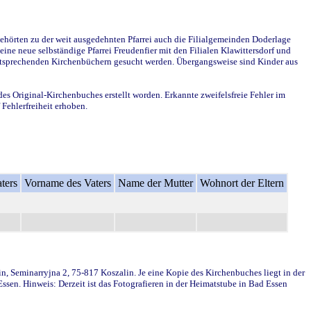
ehörten zu der weit ausgedehnten Pfarrei auch die Filialgemeinden Doderlage
ine neue selbständige Pfarrei Freudenfier mit den Filialen Klawittersdorf und
 entsprechenden Kirchenbüchern gesucht werden. Übergangsweise sind Kinder aus
des Original-Kirchenbuches erstellt worden. Erkannte zweifelsfreie Fehler im
Fehlerfreiheit erhoben.
ters
Vorname des Vaters
Name der Mutter
Wohnort der Eltern
in, Seminarryjna 2, 75-817 Koszalin. Je eine Kopie des Kirchenbuches liegt in der
en. Hinweis: Derzeit ist das Fotografieren in der Heimatstube in Bad Essen