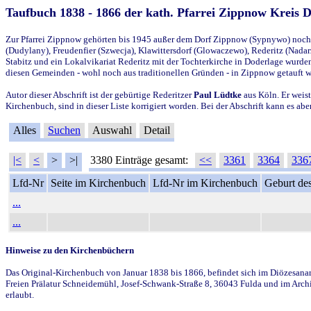
Taufbuch 1838 - 1866 der kath. Pfarrei Zippnow Kreis 
Zur Pfarrei Zippnow gehörten bis 1945 außer dem Dorf Zippnow (Sypnywo) noch d
(Dudylany), Freudenfier (Szwecja), Klawittersdorf (Glowaczewo), Rederitz (Nadarz
Stabitz und ein Lokalvikariat Rederitz mit der Tochterkirche in Doderlage wurd
diesen Gemeinden - wohl noch aus traditionellen Gründen - in Zippnow getauft 
Autor dieser Abschrift ist der gebürtige Rederitzer
Paul Lüdtke
aus Köln. Er weist
Kirchenbuch, sind in dieser Liste korrigiert worden. Bei der Abschrift kann es 
Alles
Suchen
Auswahl
Detail
|<
<
>
>|
3380 Einträge gesamt:
<<
3361
3364
336
Lfd-Nr
Seite im Kirchenbuch
Lfd-Nr im Kirchenbuch
Geburt des
...
...
Hinweise zu den Kirchenbüchern
Das Original-Kirchenbuch von Januar 1838 bis 1866, befindet sich im Diözesanarch
Freien Prälatur Schneidemühl, Josef-Schwank-Straße 8, 36043 Fulda und im Archi
erlaubt.