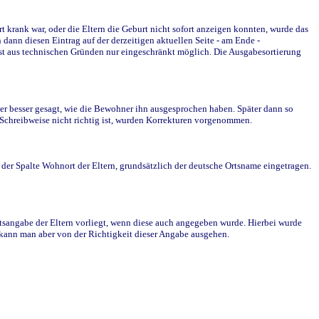
krank war, oder die Eltern die Geburt nicht sofort anzeigen konnten, wurde das
ann diesen Eintrag auf der derzeitigen aktuellen Seite - am Ende -
st aus technischen Gründen nur eingeschränkt möglich. Die Ausgabesortierung
r besser gesagt, wie die Bewohner ihn ausgesprochen haben. Später dann so
e Schreibweise nicht richtig ist, wurden Korrekturen vorgenommen.
r Spalte Wohnort der Eltern, grundsätzlich der deutsche Ortsname eingetragen.
rtsangabe der Eltern vorliegt, wenn diese auch angegeben wurde. Hierbei wurde
d kann man aber von der Richtigkeit dieser Angabe ausgehen.