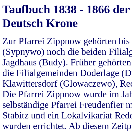
Taufbuch 1838 - 1866 der
Deutsch Krone
Zur Pfarrei Zippnow gehörten bi
(Sypnywo) noch die beiden Filial
Jagdhaus (Budy). Früher gehörten 
die Filialgemeinden Doderlage (D
Klawittersdorf (Glowaczewo), Red
Die Pfarrei Zippnow wurde im Jah
selbständige Pfarrei Freudenfier m
Stabitz und ein Lokalvikariat Red
wurden errichtet. Ab diesem Zeitp