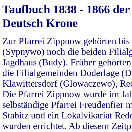
Taufbuch 1838 - 1866 der
Deutsch Krone
Zur Pfarrei Zippnow gehörten bi
(Sypnywo) noch die beiden Filial
Jagdhaus (Budy). Früher gehörten 
die Filialgemeinden Doderlage (D
Klawittersdorf (Glowaczewo), Red
Die Pfarrei Zippnow wurde im Jah
selbständige Pfarrei Freudenfier m
Stabitz und ein Lokalvikariat Red
wurden errichtet. Ab diesem Zeitp