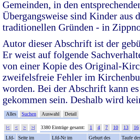
Gemeinden, in den entsprechende
Übergangsweise sind Kinder aus 
traditionellen Gründen - in Zippn
Autor dieser Abschrift ist der geb
Er weist auf folgende Sachverhalte
von einer Kopie des Original-Kirc
zweifelsfreie Fehler im Kirchenbuc
worden. Bei der Abschrift kann e
gekommen sein. Deshalb wird kein
Alles
Suchen
Auswahl
Detail
|<
<
>
>|
3380 Einträge gesamt:
1
4
7
10
13
16
Lfd-
Seite im
Lfd-Nr im
Geburt des
Taufe de