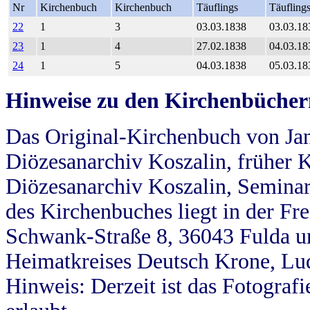
Nr
Kirchenbuch
Kirchenbuch
Täuflings
Täufling
22
1
3
03.03.1838
03.03.18
23
1
4
27.02.1838
04.03.18
24
1
5
04.03.1838
05.03.18
Hinweise zu den Kirchenbücher
Das Original-Kirchenbuch von Jan
Diözesanarchiv Koszalin, früher Kö
Diözesanarchiv Koszalin, Seminar
des Kirchenbuches liegt in der Fr
Schwank-Straße 8, 36043 Fulda u
Heimatkreises Deutsch Krone, Lu
Hinweis: Derzeit ist das Fotograf