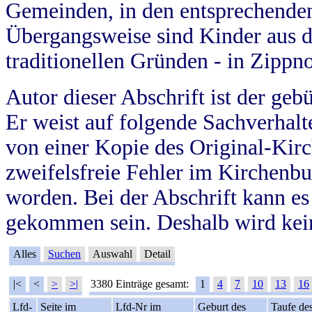
Gemeinden, in den entsprechende
Übergangsweise sind Kinder aus 
traditionellen Gründen - in Zippn
Autor dieser Abschrift ist der geb
Er weist auf folgende Sachverhalte
von einer Kopie des Original-Kirc
zweifelsfreie Fehler im Kirchenbuc
worden. Bei der Abschrift kann e
gekommen sein. Deshalb wird kein
Alles
Suchen
Auswahl
Detail
|<
<
>
>|
3380 Einträge gesamt:
1
4
7
10
13
16
Lfd-
Seite im
Lfd-Nr im
Geburt des
Taufe de