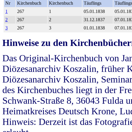
Nr
Kirchenbuch
Kirchenbuch
Täuflings
Täufling
1
267
1
05.01.1838
05.01.18
2
267
2
31.12.1837
07.01.18
3
267
3
01.01.1838
07.01.18
Hinweise zu den Kirchenbücher
Das Original-Kirchenbuch von Jan
Diözesanarchiv Koszalin, früher Kö
Diözesanarchiv Koszalin, Seminar
des Kirchenbuches liegt in der Fr
Schwank-Straße 8, 36043 Fulda u
Heimatkreises Deutsch Krone, Lu
Hinweis: Derzeit ist das Fotograf