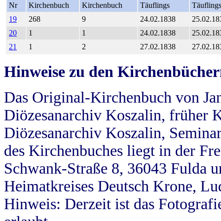
Nr
Kirchenbuch
Kirchenbuch
Täuflings
Täufling
19
268
9
24.02.1838
25.02.18
20
1
1
24.02.1838
25.02.18
21
1
2
27.02.1838
27.02.18
Hinweise zu den Kirchenbücher
Das Original-Kirchenbuch von Jan
Diözesanarchiv Koszalin, früher Kö
Diözesanarchiv Koszalin, Seminar
des Kirchenbuches liegt in der Fr
Schwank-Straße 8, 36043 Fulda u
Heimatkreises Deutsch Krone, Lu
Hinweis: Derzeit ist das Fotograf