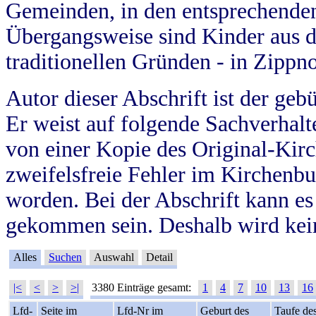
Gemeinden, in den entsprechende
Übergangsweise sind Kinder aus 
traditionellen Gründen - in Zippn
Autor dieser Abschrift ist der geb
Er weist auf folgende Sachverhalte
von einer Kopie des Original-Kirc
zweifelsfreie Fehler im Kirchenbuc
worden. Bei der Abschrift kann e
gekommen sein. Deshalb wird kein
Alles
Suchen
Auswahl
Detail
|<
<
>
>|
3380 Einträge gesamt:
1
4
7
10
13
16
Lfd-
Seite im
Lfd-Nr im
Geburt des
Taufe de