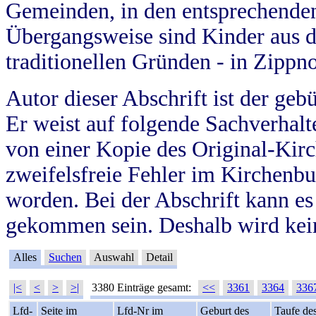
Gemeinden, in den entsprechende
Übergangsweise sind Kinder aus 
traditionellen Gründen - in Zippn
Autor dieser Abschrift ist der geb
Er weist auf folgende Sachverhalte
von einer Kopie des Original-Kirc
zweifelsfreie Fehler im Kirchenbuc
worden. Bei der Abschrift kann e
gekommen sein. Deshalb wird kein
Alles
Suchen
Auswahl
Detail
|<
<
>
>|
3380 Einträge gesamt:
<<
3361
3364
336
Lfd-
Seite im
Lfd-Nr im
Geburt des
Taufe de