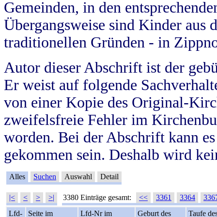
Gemeinden, in den entsprechende
Übergangsweise sind Kinder aus 
traditionellen Gründen - in Zippn
Autor dieser Abschrift ist der geb
Er weist auf folgende Sachverhalte
von einer Kopie des Original-Kirc
zweifelsfreie Fehler im Kirchenbuc
worden. Bei der Abschrift kann e
gekommen sein. Deshalb wird kein
Alles
Suchen
Auswahl
Detail
|<
<
>
>|
3380 Einträge gesamt:
<<
3361
3364
336
Lfd-
Seite im
Lfd-Nr im
Geburt des
Taufe de