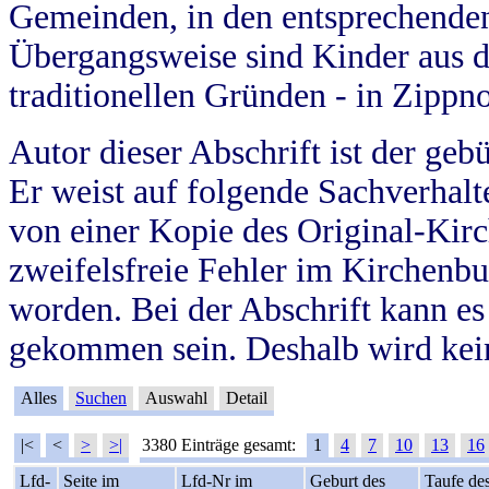
Gemeinden, in den entsprechende
Übergangsweise sind Kinder aus 
traditionellen Gründen - in Zippn
Autor dieser Abschrift ist der geb
Er weist auf folgende Sachverhalte
von einer Kopie des Original-Kirc
zweifelsfreie Fehler im Kirchenbuc
worden. Bei der Abschrift kann e
gekommen sein. Deshalb wird kein
Alles
Suchen
Auswahl
Detail
|<
<
>
>|
3380 Einträge gesamt:
1
4
7
10
13
16
Lfd-
Seite im
Lfd-Nr im
Geburt des
Taufe de