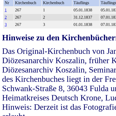
Nr
Kirchenbuch
Kirchenbuch
Täuflings
Täufling
1
267
1
05.01.1838
05.01.18
2
267
2
31.12.1837
07.01.18
3
267
3
01.01.1838
07.01.18
Hinweise zu den Kirchenbücher
Das Original-Kirchenbuch von Jan
Diözesanarchiv Koszalin, früher Kö
Diözesanarchiv Koszalin, Seminar
des Kirchenbuches liegt in der Fr
Schwank-Straße 8, 36043 Fulda u
Heimatkreises Deutsch Krone, Lu
Hinweis: Derzeit ist das Fotograf