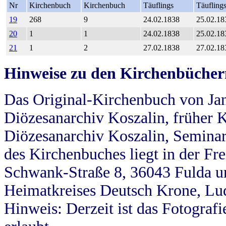
Nr
Kirchenbuch
Kirchenbuch
Täuflings
Täufling
19
268
9
24.02.1838
25.02.18
20
1
1
24.02.1838
25.02.18
21
1
2
27.02.1838
27.02.18
Hinweise zu den Kirchenbücher
Das Original-Kirchenbuch von Jan
Diözesanarchiv Koszalin, früher Kö
Diözesanarchiv Koszalin, Seminar
des Kirchenbuches liegt in der Fr
Schwank-Straße 8, 36043 Fulda u
Heimatkreises Deutsch Krone, Lu
Hinweis: Derzeit ist das Fotograf