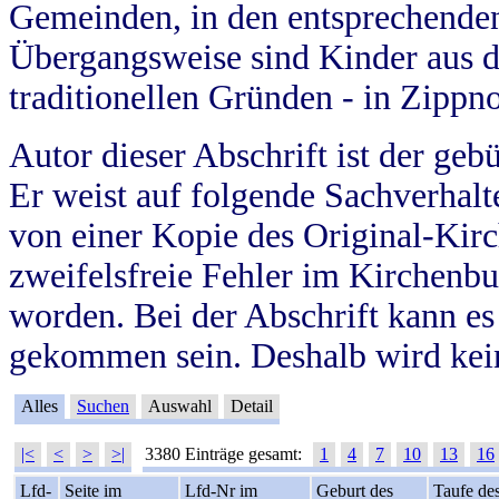
Gemeinden, in den entsprechende
Übergangsweise sind Kinder aus 
traditionellen Gründen - in Zippn
Autor dieser Abschrift ist der geb
Er weist auf folgende Sachverhalte
von einer Kopie des Original-Kirc
zweifelsfreie Fehler im Kirchenbuc
worden. Bei der Abschrift kann e
gekommen sein. Deshalb wird kein
Alles
Suchen
Auswahl
Detail
|<
<
>
>|
3380 Einträge gesamt:
1
4
7
10
13
16
Lfd-
Seite im
Lfd-Nr im
Geburt des
Taufe de