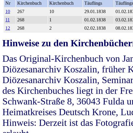
Nr
Kirchenbuch
Kirchenbuch
Täuflings
Täufling
10
267
10
29.01.1838
01.02.18
11
268
1
01.02.1838
03.02.18
12
268
2
02.02.1838
08.02.18
Hinweise zu den Kirchenbücher
Das Original-Kirchenbuch von Jan
Diözesanarchiv Koszalin, früher Kö
Diözesanarchiv Koszalin, Seminar
des Kirchenbuches liegt in der Fr
Schwank-Straße 8, 36043 Fulda u
Heimatkreises Deutsch Krone, Lu
Hinweis: Derzeit ist das Fotograf