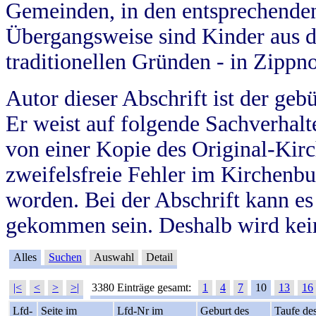
Gemeinden, in den entsprechende
Übergangsweise sind Kinder aus 
traditionellen Gründen - in Zippn
Autor dieser Abschrift ist der geb
Er weist auf folgende Sachverhalte
von einer Kopie des Original-Kirc
zweifelsfreie Fehler im Kirchenbuc
worden. Bei der Abschrift kann e
gekommen sein. Deshalb wird kein
Alles
Suchen
Auswahl
Detail
|<
<
>
>|
3380 Einträge gesamt:
1
4
7
10
13
16
Lfd-
Seite im
Lfd-Nr im
Geburt des
Taufe de