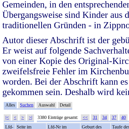
Gemeinden, in den entsprechende
Übergangsweise sind Kinder aus 
traditionellen Gründen - in Zippn
Autor dieser Abschrift ist der geb
Er weist auf folgende Sachverhalte
von einer Kopie des Original-Kirc
zweifelsfreie Fehler im Kirchenbuc
worden. Bei der Abschrift kann e
gekommen sein. Deshalb wird kein
Alles
Suchen
Auswahl
Detail
|<
<
>
>|
3380 Einträge gesamt:
<<
31
34
37
40
Lfd-
Seite im
Lfd-Nr im
Geburt des
Taufe de