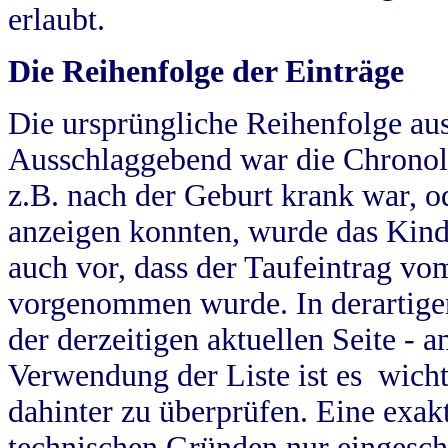
erlaubt.
Die Reihenfolge der Einträge
Die ursprüngliche Reihenfolge au
Ausschlaggebend war die Chronol
z.B. nach der Geburt krank war, od
anzeigen konnten, wurde das Kind
auch vor, dass der Taufeintrag vo
vorgenommen wurde. In derartigen
der derzeitigen aktuellen Seite -
Verwendung der Liste ist es wich
dahinter zu überprüfen. Eine exa
technischen Gründen nur eingesch