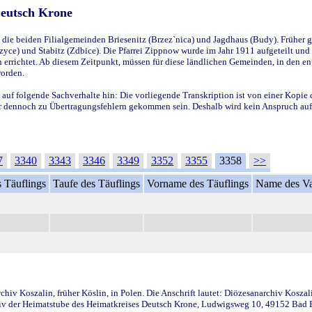
Deutsch Krone
ie beiden Filialgemeinden Briesenitz (Brzez`nica) und Jagdhaus (Budy). Früher g
yce) und Stabitz (Zdbice). Die Pfarrei Zippnow wurde im Jahr 1911 aufgeteilt und e
en errichtet. Ab diesem Zeitpunkt, müssen für diese ländlichen Gemeinden, in den
worden.
 auf folgende Sachverhalte hin: Die vorliegende Transkription ist von einer Kopie 
aber dennoch zu Übertragungsfehlern gekommen sein. Deshalb wird kein Anspruch auf 
7
3340
3343
3346
3349
3352
3355
3358
>>
 Täuflings
Taufe des Täuflings
Vorname des Täuflings
Name des Va
iv Koszalin, früher Köslin, in Polen. Die Anschrift lautet: Diözesanarchiv Koszal
v der Heimatstube des Heimatkreises Deutsch Krone, Ludwigsweg 10, 49152 Bad Ess