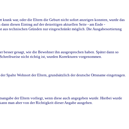
krank war, oder die Eltern die Geburt nicht sofort anzeigen konnten, wurde das
ann diesen Eintrag auf der derzeitigen aktuellen Seite - am Ende -
st aus technischen Gründen nur eingeschränkt möglich. Die Ausgabesortierung
r besser gesagt, wie die Bewohner ihn ausgesprochen haben. Später dann so
e Schreibweise nicht richtig ist, wurden Korrekturen vorgenommen.
r Spalte Wohnort der Eltern, grundsätzlich der deutsche Ortsname eingetragen.
rtsangabe der Eltern vorliegt, wenn diese auch angegeben wurde. Hierbei wurde
d kann man aber von der Richtigkeit dieser Angabe ausgehen.