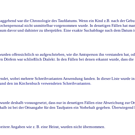
ggebend war die Chronologie des Taufdatums. Wenn ein Kind z.B. nach der Geburt 
rchenpersonal nicht unmittelbar vorgenommen wurde. In derartigen Fällen hat man d
raum davor und dahinter zu überprüfen. Eine exakte Suchabfrage nach dem Datum i
den offensichtlich so aufgeschrieben, wie die Amtsperson ihn verstanden hat, ode
n Dörfern war schließlich Dialekt. In den Fällen bei denen erkannt wurde, dass di
t, wobei mehrere Schreibvarianten Anwendung fanden. In dieser Liste wurde in de
n und den im Kirchenbuch verwendeten Schreibvarianten.
wurde deshalb vorausgesetzt, dass nur in derartigen Fällen eine Abweichung zur O
eshalb ist bei der Ortsangabe für den Taufpaten ein Vorbehalt gegeben. Überwiegen
weitere Angaben wie z. B. eine Heirat, wurden nicht übernommen.