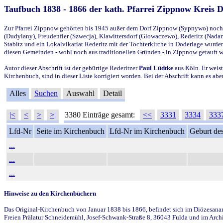
Taufbuch 1838 - 1866 der kath. Pfarrei Zippnow Kreis 
Zur Pfarrei Zippnow gehörten bis 1945 außer dem Dorf Zippnow (Sypnywo) noch d
(Dudylany), Freudenfier (Szwecja), Klawittersdorf (Glowaczewo), Rederitz (Nadarz
Stabitz und ein Lokalvikariat Rederitz mit der Tochterkirche in Doderlage wurd
diesen Gemeinden - wohl noch aus traditionellen Gründen - in Zippnow getauft 
Autor dieser Abschrift ist der gebürtige Rederitzer
Paul Lüdtke
aus Köln. Er weist
Kirchenbuch, sind in dieser Liste korrigiert worden. Bei der Abschrift kann es 
Alles
Suchen
Auswahl
Detail
|<
<
>
>|
3380 Einträge gesamt:
<<
3331
3334
333
Lfd-Nr
Seite im Kirchenbuch
Lfd-Nr im Kirchenbuch
Geburt des
...
...
...
Hinweise zu den Kirchenbüchern
Das Original-Kirchenbuch von Januar 1838 bis 1866, befindet sich im Diözesanarch
Freien Prälatur Schneidemühl, Josef-Schwank-Straße 8, 36043 Fulda und im Archi