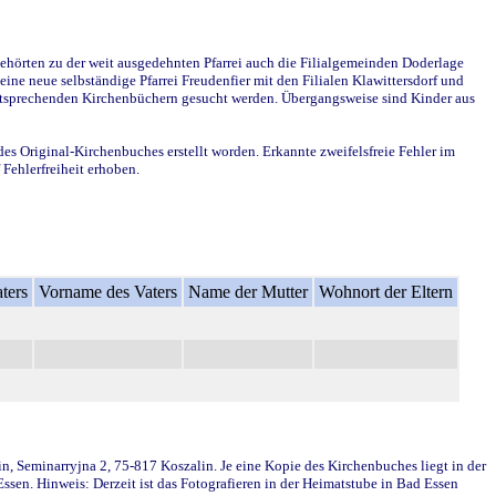
ehörten zu der weit ausgedehnten Pfarrei auch die Filialgemeinden Doderlage
ine neue selbständige Pfarrei Freudenfier mit den Filialen Klawittersdorf und
 entsprechenden Kirchenbüchern gesucht werden. Übergangsweise sind Kinder aus
des Original-Kirchenbuches erstellt worden. Erkannte zweifelsfreie Fehler im
Fehlerfreiheit erhoben.
ters
Vorname des Vaters
Name der Mutter
Wohnort der Eltern
in, Seminarryjna 2, 75-817 Koszalin. Je eine Kopie des Kirchenbuches liegt in der
en. Hinweis: Derzeit ist das Fotografieren in der Heimatstube in Bad Essen