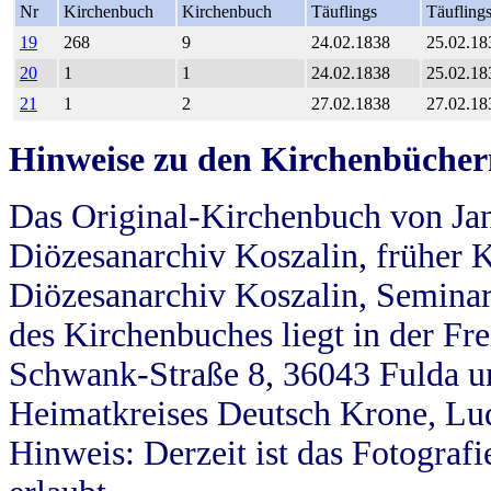
Nr
Kirchenbuch
Kirchenbuch
Täuflings
Täufling
19
268
9
24.02.1838
25.02.18
20
1
1
24.02.1838
25.02.18
21
1
2
27.02.1838
27.02.18
Hinweise zu den Kirchenbücher
Das Original-Kirchenbuch von Jan
Diözesanarchiv Koszalin, früher Kö
Diözesanarchiv Koszalin, Seminar
des Kirchenbuches liegt in der Fr
Schwank-Straße 8, 36043 Fulda u
Heimatkreises Deutsch Krone, Lu
Hinweis: Derzeit ist das Fotograf