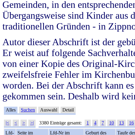
Gemeinden, in den entsprechende
Übergangsweise sind Kinder aus 
traditionellen Gründen - in Zippn
Autor dieser Abschrift ist der geb
Er weist auf folgende Sachverhalte
von einer Kopie des Original-Kirc
zweifelsfreie Fehler im Kirchenbuc
worden. Bei der Abschrift kann e
gekommen sein. Deshalb wird kein
Alles
Suchen
Auswahl
Detail
|<
<
>
>|
3380 Einträge gesamt:
1
4
7
10
13
16
Lfd-
Seite im
Lfd-Nr im
Geburt des
Taufe de