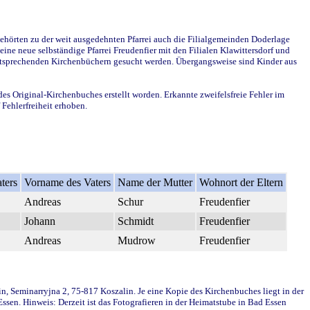
ehörten zu der weit ausgedehnten Pfarrei auch die Filialgemeinden Doderlage
ine neue selbständige Pfarrei Freudenfier mit den Filialen Klawittersdorf und
 entsprechenden Kirchenbüchern gesucht werden. Übergangsweise sind Kinder aus
des Original-Kirchenbuches erstellt worden. Erkannte zweifelsfreie Fehler im
Fehlerfreiheit erhoben.
ters
Vorname des Vaters
Name der Mutter
Wohnort der Eltern
Andreas
Schur
Freudenfier
Johann
Schmidt
Freudenfier
Andreas
Mudrow
Freudenfier
in, Seminarryjna 2, 75-817 Koszalin. Je eine Kopie des Kirchenbuches liegt in der
en. Hinweis: Derzeit ist das Fotografieren in der Heimatstube in Bad Essen