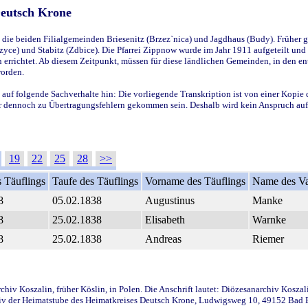
Deutsch Krone
ie beiden Filialgemeinden Briesenitz (Brzez`nica) und Jagdhaus (Budy). Früher g
yce) und Stabitz (Zdbice). Die Pfarrei Zippnow wurde im Jahr 1911 aufgeteilt und e
en errichtet. Ab diesem Zeitpunkt, müssen für diese ländlichen Gemeinden, in den
worden.
 auf folgende Sachverhalte hin: Die vorliegende Transkription ist von einer Kopie 
aber dennoch zu Übertragungsfehlern gekommen sein. Deshalb wird kein Anspruch auf 
19
22
25
28
>>
 Täuflings
Taufe des Täuflings
Vorname des Täuflings
Name des Va
8
05.02.1838
Augustinus
Manke
8
25.02.1838
Elisabeth
Warnke
8
25.02.1838
Andreas
Riemer
iv Koszalin, früher Köslin, in Polen. Die Anschrift lautet: Diözesanarchiv Koszal
v der Heimatstube des Heimatkreises Deutsch Krone, Ludwigsweg 10, 49152 Bad Ess