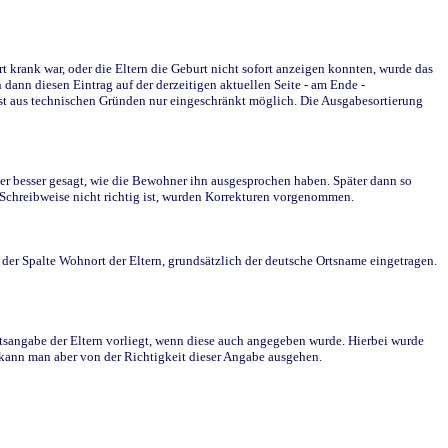
krank war, oder die Eltern die Geburt nicht sofort anzeigen konnten, wurde das
ann diesen Eintrag auf der derzeitigen aktuellen Seite - am Ende -
st aus technischen Gründen nur eingeschränkt möglich. Die Ausgabesortierung
r besser gesagt, wie die Bewohner ihn ausgesprochen haben. Später dann so
e Schreibweise nicht richtig ist, wurden Korrekturen vorgenommen.
r Spalte Wohnort der Eltern, grundsätzlich der deutsche Ortsname eingetragen.
rtsangabe der Eltern vorliegt, wenn diese auch angegeben wurde. Hierbei wurde
d kann man aber von der Richtigkeit dieser Angabe ausgehen.