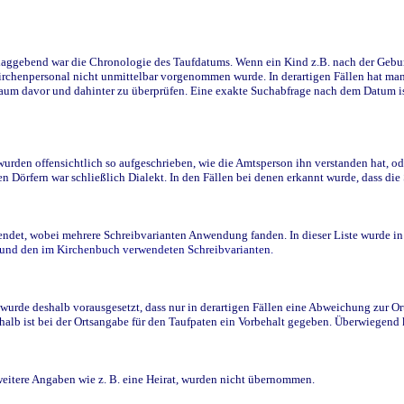
ggebend war die Chronologie des Taufdatums. Wenn ein Kind z.B. nach der Geburt 
rchenpersonal nicht unmittelbar vorgenommen wurde. In derartigen Fällen hat man d
raum davor und dahinter zu überprüfen. Eine exakte Suchabfrage nach dem Datum i
den offensichtlich so aufgeschrieben, wie die Amtsperson ihn verstanden hat, ode
n Dörfern war schließlich Dialekt. In den Fällen bei denen erkannt wurde, dass di
t, wobei mehrere Schreibvarianten Anwendung fanden. In dieser Liste wurde in de
n und den im Kirchenbuch verwendeten Schreibvarianten.
wurde deshalb vorausgesetzt, dass nur in derartigen Fällen eine Abweichung zur O
eshalb ist bei der Ortsangabe für den Taufpaten ein Vorbehalt gegeben. Überwiegen
weitere Angaben wie z. B. eine Heirat, wurden nicht übernommen.