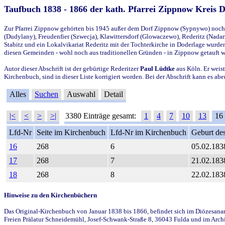
Taufbuch 1838 - 1866 der kath. Pfarrei Zippnow Kreis 
Zur Pfarrei Zippnow gehörten bis 1945 außer dem Dorf Zippnow (Sypnywo) noch d
(Dudylany), Freudenfier (Szwecja), Klawittersdorf (Glowaczewo), Rederitz (Nadarz
Stabitz und ein Lokalvikariat Rederitz mit der Tochterkirche in Doderlage wurd
diesen Gemeinden - wohl noch aus traditionellen Gründen - in Zippnow getauft 
Autor dieser Abschrift ist der gebürtige Rederitzer
Paul Lüdtke
aus Köln. Er weist
Kirchenbuch, sind in dieser Liste korrigiert worden. Bei der Abschrift kann es 
Alles
Suchen
Auswahl
Detail
|<
<
>
>|
3380 Einträge gesamt:
1
4
7
10
13
16
Lfd-Nr
Seite im Kirchenbuch
Lfd-Nr im Kirchenbuch
Geburt des
16
268
6
05.02.183
17
268
7
21.02.183
18
268
8
22.02.183
Hinweise zu den Kirchenbüchern
Das Original-Kirchenbuch von Januar 1838 bis 1866, befindet sich im Diözesanarch
Freien Prälatur Schneidemühl, Josef-Schwank-Straße 8, 36043 Fulda und im Archi