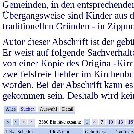
Gemeinden, in den entsprechende
Übergangsweise sind Kinder aus 
traditionellen Gründen - in Zippn
Autor dieser Abschrift ist der geb
Er weist auf folgende Sachverhalte
von einer Kopie des Original-Kirc
zweifelsfreie Fehler im Kirchenbuc
worden. Bei der Abschrift kann e
gekommen sein. Deshalb wird kein
Alles
Suchen
Auswahl
Detail
|<
<
>
>|
3380 Einträge gesamt:
1
4
7
10
13
16
Lfd-
Seite im
Lfd-Nr im
Geburt des
Taufe de