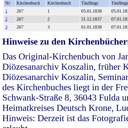
Nr
Kirchenbuch
Kirchenbuch
Täuflings
Täufling
1
267
1
05.01.1838
05.01.18
2
267
2
31.12.1837
07.01.18
3
267
3
01.01.1838
07.01.18
Hinweise zu den Kirchenbücher
Das Original-Kirchenbuch von Jan
Diözesanarchiv Koszalin, früher Kö
Diözesanarchiv Koszalin, Seminar
des Kirchenbuches liegt in der Fr
Schwank-Straße 8, 36043 Fulda u
Heimatkreises Deutsch Krone, Lu
Hinweis: Derzeit ist das Fotograf