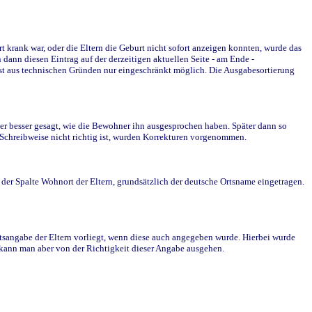
krank war, oder die Eltern die Geburt nicht sofort anzeigen konnten, wurde das
ann diesen Eintrag auf der derzeitigen aktuellen Seite - am Ende -
st aus technischen Gründen nur eingeschränkt möglich. Die Ausgabesortierung
r besser gesagt, wie die Bewohner ihn ausgesprochen haben. Später dann so
e Schreibweise nicht richtig ist, wurden Korrekturen vorgenommen.
r Spalte Wohnort der Eltern, grundsätzlich der deutsche Ortsname eingetragen.
rtsangabe der Eltern vorliegt, wenn diese auch angegeben wurde. Hierbei wurde
d kann man aber von der Richtigkeit dieser Angabe ausgehen.