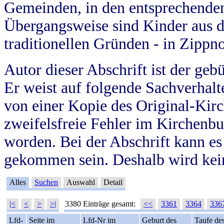
Gemeinden, in den entsprechende
Übergangsweise sind Kinder aus 
traditionellen Gründen - in Zippn
Autor dieser Abschrift ist der geb
Er weist auf folgende Sachverhalte
von einer Kopie des Original-Kirc
zweifelsfreie Fehler im Kirchenbuc
worden. Bei der Abschrift kann e
gekommen sein. Deshalb wird kein
Alles
Suchen
Auswahl
Detail
|<
<
>
>|
3380 Einträge gesamt:
<<
3361
3364
336
Lfd-
Seite im
Lfd-Nr im
Geburt des
Taufe de