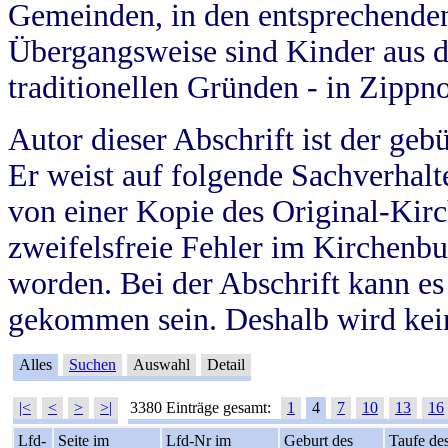
Gemeinden, in den entsprechende
Übergangsweise sind Kinder aus 
traditionellen Gründen - in Zippn
Autor dieser Abschrift ist der geb
Er weist auf folgende Sachverhalte
von einer Kopie des Original-Kirc
zweifelsfreie Fehler im Kirchenbuc
worden. Bei der Abschrift kann e
gekommen sein. Deshalb wird kein
Alles
Suchen
Auswahl
Detail
|<
<
>
>|
3380 Einträge gesamt:
1
4
7
10
13
16
Lfd-
Seite im
Lfd-Nr im
Geburt des
Taufe de