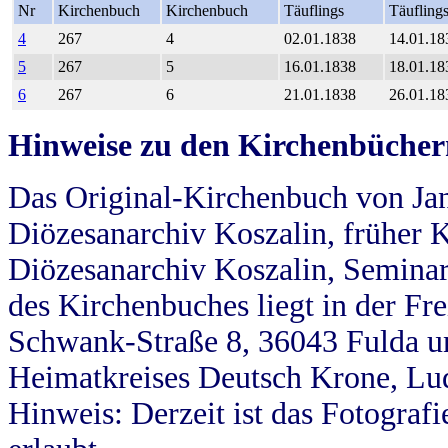
Nr
Kirchenbuch
Kirchenbuch
Täuflings
Täufling
4
267
4
02.01.1838
14.01.18
5
267
5
16.01.1838
18.01.18
6
267
6
21.01.1838
26.01.18
Hinweise zu den Kirchenbücher
Das Original-Kirchenbuch von Jan
Diözesanarchiv Koszalin, früher Kö
Diözesanarchiv Koszalin, Seminar
des Kirchenbuches liegt in der Fr
Schwank-Straße 8, 36043 Fulda u
Heimatkreises Deutsch Krone, Lu
Hinweis: Derzeit ist das Fotograf