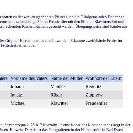
ehörten zu der weit ausgedehnten Pfarrei auch die Filialgemeinden Doderlage
ine neue selbständige Pfarrei Freudenfier mit den Filialen Klawittersdorf und
 entsprechenden Kirchenbüchern gesucht werden. Übergangsweise sind Kinder aus
des Original-Kirchenbuches erstellt worden. Erkannte zweifelsfreie Fehler im
Fehlerfreiheit erhoben.
ters
Vorname des Vaters
Name der Mutter
Wohnort der Eltern
Johann
Mahlke
Rederitz
Ignatz
Rüger
Zippnow
Michael
Klawitter
Freudenfier
in, Seminarryjna 2, 75-817 Koszalin. Je eine Kopie des Kirchenbuches liegt in der
en. Hinweis: Derzeit ist das Fotografieren in der Heimatstube in Bad Essen