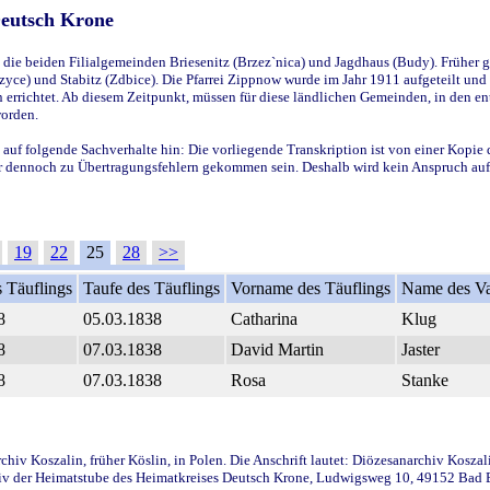
Deutsch Krone
ie beiden Filialgemeinden Briesenitz (Brzez`nica) und Jagdhaus (Budy). Früher g
yce) und Stabitz (Zdbice). Die Pfarrei Zippnow wurde im Jahr 1911 aufgeteilt und e
en errichtet. Ab diesem Zeitpunkt, müssen für diese ländlichen Gemeinden, in den
worden.
 auf folgende Sachverhalte hin: Die vorliegende Transkription ist von einer Kopie 
aber dennoch zu Übertragungsfehlern gekommen sein. Deshalb wird kein Anspruch auf 
19
22
25
28
>>
 Täuflings
Taufe des Täuflings
Vorname des Täuflings
Name des Va
8
05.03.1838
Catharina
Klug
8
07.03.1838
David Martin
Jaster
8
07.03.1838
Rosa
Stanke
iv Koszalin, früher Köslin, in Polen. Die Anschrift lautet: Diözesanarchiv Koszal
v der Heimatstube des Heimatkreises Deutsch Krone, Ludwigsweg 10, 49152 Bad Ess