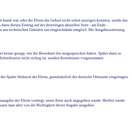
krank war, oder die Eltern die Geburt nicht sofort anzeigen konnten, wurde das
ann diesen Eintrag auf der derzeitigen aktuellen Seite - am Ende -
st aus technischen Gründen nur eingeschränkt möglich. Die Ausgabesortierung
r besser gesagt, wie die Bewohner ihn ausgesprochen haben. Später dann so
e Schreibweise nicht richtig ist, wurden Korrekturen vorgenommen.
r Spalte Wohnort der Eltern, grundsätzlich der deutsche Ortsname eingetragen.
rtsangabe der Eltern vorliegt, wenn diese auch angegeben wurde. Hierbei wurde
d kann man aber von der Richtigkeit dieser Angabe ausgehen.