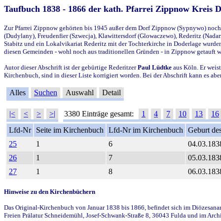
Taufbuch 1838 - 1866 der kath. Pfarrei Zippnow Kreis 
Zur Pfarrei Zippnow gehörten bis 1945 außer dem Dorf Zippnow (Sypnywo) noch d
(Dudylany), Freudenfier (Szwecja), Klawittersdorf (Glowaczewo), Rederitz (Nadarz
Stabitz und ein Lokalvikariat Rederitz mit der Tochterkirche in Doderlage wurd
diesen Gemeinden - wohl noch aus traditionellen Gründen - in Zippnow getauft 
Autor dieser Abschrift ist der gebürtige Rederitzer
Paul Lüdtke
aus Köln. Er weist
Kirchenbuch, sind in dieser Liste korrigiert worden. Bei der Abschrift kann es 
Alles
Suchen
Auswahl
Detail
|<
<
>
>|
3380 Einträge gesamt:
1
4
7
10
13
16
Lfd-Nr
Seite im Kirchenbuch
Lfd-Nr im Kirchenbuch
Geburt des
25
1
6
04.03.183
26
1
7
05.03.183
27
1
8
06.03.183
Hinweise zu den Kirchenbüchern
Das Original-Kirchenbuch von Januar 1838 bis 1866, befindet sich im Diözesanarch
Freien Prälatur Schneidemühl, Josef-Schwank-Straße 8, 36043 Fulda und im Archi