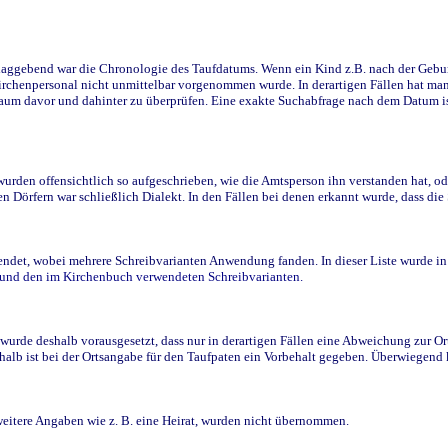
ggebend war die Chronologie des Taufdatums. Wenn ein Kind z.B. nach der Geburt 
rchenpersonal nicht unmittelbar vorgenommen wurde. In derartigen Fällen hat man d
raum davor und dahinter zu überprüfen. Eine exakte Suchabfrage nach dem Datum i
den offensichtlich so aufgeschrieben, wie die Amtsperson ihn verstanden hat, ode
n Dörfern war schließlich Dialekt. In den Fällen bei denen erkannt wurde, dass di
t, wobei mehrere Schreibvarianten Anwendung fanden. In dieser Liste wurde in de
n und den im Kirchenbuch verwendeten Schreibvarianten.
wurde deshalb vorausgesetzt, dass nur in derartigen Fällen eine Abweichung zur O
eshalb ist bei der Ortsangabe für den Taufpaten ein Vorbehalt gegeben. Überwiegen
weitere Angaben wie z. B. eine Heirat, wurden nicht übernommen.