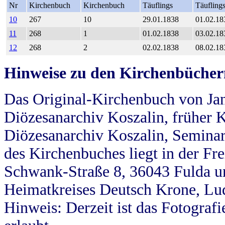
Nr
Kirchenbuch
Kirchenbuch
Täuflings
Täufling
10
267
10
29.01.1838
01.02.18
11
268
1
01.02.1838
03.02.18
12
268
2
02.02.1838
08.02.18
Hinweise zu den Kirchenbücher
Das Original-Kirchenbuch von Jan
Diözesanarchiv Koszalin, früher Kö
Diözesanarchiv Koszalin, Seminar
des Kirchenbuches liegt in der Fr
Schwank-Straße 8, 36043 Fulda u
Heimatkreises Deutsch Krone, Lu
Hinweis: Derzeit ist das Fotograf