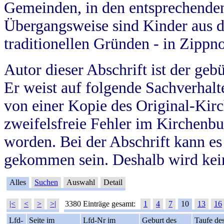
Gemeinden, in den entsprechende
Übergangsweise sind Kinder aus 
traditionellen Gründen - in Zippn
Autor dieser Abschrift ist der geb
Er weist auf folgende Sachverhalte
von einer Kopie des Original-Kirc
zweifelsfreie Fehler im Kirchenbuc
worden. Bei der Abschrift kann e
gekommen sein. Deshalb wird kein
Alles
Suchen
Auswahl
Detail
|<
<
>
>|
3380 Einträge gesamt:
1
4
7
10
13
16
Lfd-
Seite im
Lfd-Nr im
Geburt des
Taufe de