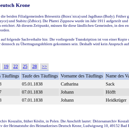
Deutsch Krone
ie beiden Filialgemeinden Briesenitz (Brzez`nica) und Jagdhaus (Budy). Früher g
yce) und Stabitz (Zdbice). Die Pfarrei Zippnow wurde im Jahr 1911 aufgeteilt und e
en errichtet. Ab diesem Zeitpunkt, müssen für diese ländlichen Gemeinden, in den
worden.
 auf folgende Sachverhalte hin: Die vorliegende Transkription ist von einer Kopie 
aber dennoch zu Übertragungsfehlern gekommen sein. Deshalb wird kein Anspruch auf 
19
22
25
28
>>
 Täuflings
Taufe des Täuflings
Vorname des Täuflings
Name des Va
8
05.01.1838
Catharina
Sack
7
07.01.1838
Johann
Höfft
8
07.01.1838
Johann
Heidkrüger
iv Koszalin, früher Köslin, in Polen. Die Anschrift lautet: Diözesanarchiv Koszal
v der Heimatstube des Heimatkreises Deutsch Krone, Ludwigsweg 10, 49152 Bad Ess