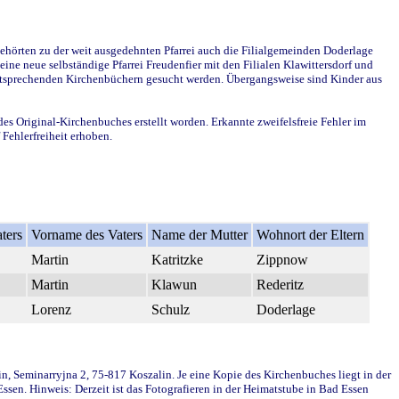
ehörten zu der weit ausgedehnten Pfarrei auch die Filialgemeinden Doderlage
ine neue selbständige Pfarrei Freudenfier mit den Filialen Klawittersdorf und
 entsprechenden Kirchenbüchern gesucht werden. Übergangsweise sind Kinder aus
des Original-Kirchenbuches erstellt worden. Erkannte zweifelsfreie Fehler im
Fehlerfreiheit erhoben.
ters
Vorname des Vaters
Name der Mutter
Wohnort der Eltern
Martin
Katritzke
Zippnow
Martin
Klawun
Rederitz
Lorenz
Schulz
Doderlage
in, Seminarryjna 2, 75-817 Koszalin. Je eine Kopie des Kirchenbuches liegt in der
en. Hinweis: Derzeit ist das Fotografieren in der Heimatstube in Bad Essen