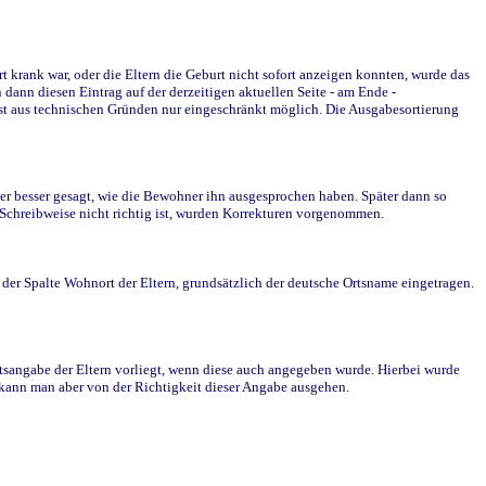
krank war, oder die Eltern die Geburt nicht sofort anzeigen konnten, wurde das
ann diesen Eintrag auf der derzeitigen aktuellen Seite - am Ende -
st aus technischen Gründen nur eingeschränkt möglich. Die Ausgabesortierung
r besser gesagt, wie die Bewohner ihn ausgesprochen haben. Später dann so
e Schreibweise nicht richtig ist, wurden Korrekturen vorgenommen.
r Spalte Wohnort der Eltern, grundsätzlich der deutsche Ortsname eingetragen.
rtsangabe der Eltern vorliegt, wenn diese auch angegeben wurde. Hierbei wurde
d kann man aber von der Richtigkeit dieser Angabe ausgehen.