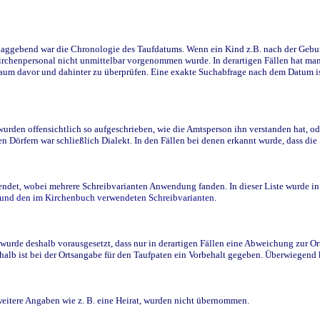
ggebend war die Chronologie des Taufdatums. Wenn ein Kind z.B. nach der Geburt 
rchenpersonal nicht unmittelbar vorgenommen wurde. In derartigen Fällen hat man d
raum davor und dahinter zu überprüfen. Eine exakte Suchabfrage nach dem Datum i
den offensichtlich so aufgeschrieben, wie die Amtsperson ihn verstanden hat, ode
n Dörfern war schließlich Dialekt. In den Fällen bei denen erkannt wurde, dass di
t, wobei mehrere Schreibvarianten Anwendung fanden. In dieser Liste wurde in de
n und den im Kirchenbuch verwendeten Schreibvarianten.
wurde deshalb vorausgesetzt, dass nur in derartigen Fällen eine Abweichung zur O
eshalb ist bei der Ortsangabe für den Taufpaten ein Vorbehalt gegeben. Überwiegen
weitere Angaben wie z. B. eine Heirat, wurden nicht übernommen.