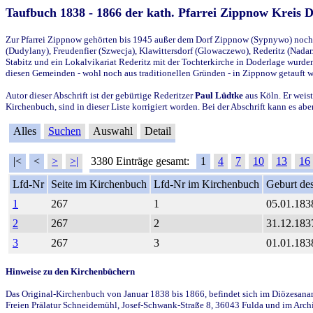
Taufbuch 1838 - 1866 der kath. Pfarrei Zippnow Kreis 
Zur Pfarrei Zippnow gehörten bis 1945 außer dem Dorf Zippnow (Sypnywo) noch d
(Dudylany), Freudenfier (Szwecja), Klawittersdorf (Glowaczewo), Rederitz (Nadarz
Stabitz und ein Lokalvikariat Rederitz mit der Tochterkirche in Doderlage wurd
diesen Gemeinden - wohl noch aus traditionellen Gründen - in Zippnow getauft 
Autor dieser Abschrift ist der gebürtige Rederitzer
Paul Lüdtke
aus Köln. Er weist
Kirchenbuch, sind in dieser Liste korrigiert worden. Bei der Abschrift kann es 
Alles
Suchen
Auswahl
Detail
|<
<
>
>|
3380 Einträge gesamt:
1
4
7
10
13
16
Lfd-Nr
Seite im Kirchenbuch
Lfd-Nr im Kirchenbuch
Geburt des
1
267
1
05.01.183
2
267
2
31.12.183
3
267
3
01.01.183
Hinweise zu den Kirchenbüchern
Das Original-Kirchenbuch von Januar 1838 bis 1866, befindet sich im Diözesanarch
Freien Prälatur Schneidemühl, Josef-Schwank-Straße 8, 36043 Fulda und im Archi