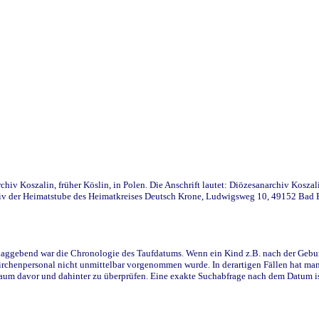
iv Koszalin, früher Köslin, in Polen. Die Anschrift lautet: Diözesanarchiv Koszal
v der Heimatstube des Heimatkreises Deutsch Krone, Ludwigsweg 10, 49152 Bad Ess
ggebend war die Chronologie des Taufdatums. Wenn ein Kind z.B. nach der Geburt 
rchenpersonal nicht unmittelbar vorgenommen wurde. In derartigen Fällen hat man d
raum davor und dahinter zu überprüfen. Eine exakte Suchabfrage nach dem Datum i