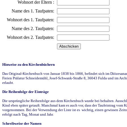
Wohnort der Eltern :
Name des 1. Taufpaten:
Wohnort des 1. Taufpaten:
Name des 2. Taufpaten:
Wohnort des 2. Taufpaten:
Hinweise zu den Kirchenbüchern
Das Original-Kirchenbuch von Januar 1838 bis 1866, befindet sich im Diözesanarch
Freien Prälatur Schneidemühl, Josef-Schwank-Straße 8, 36043 Fulda und im Archi
erlaubt.
Die Reihenfolge der Einträge
Die ursprüngliche Reihenfolge aus dem Kirchenbuch wurde bei behalten. Ausschla
Kind eben später getauft. Manchmal kam es auch vor, dass der Taufeintrag vom Ki
vorgenommen. Bei der Verwendung der Liste ist es wichtig, einen gewissen Zeit
erfolgt nach Tag, Monat und Jahr.
Schreibweise der Namen