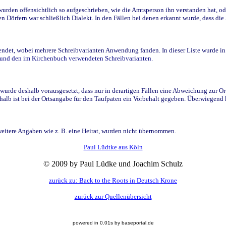
den offensichtlich so aufgeschrieben, wie die Amtsperson ihn verstanden hat, ode
n Dörfern war schließlich Dialekt. In den Fällen bei denen erkannt wurde, dass di
t, wobei mehrere Schreibvarianten Anwendung fanden. In dieser Liste wurde in de
n und den im Kirchenbuch verwendeten Schreibvarianten.
wurde deshalb vorausgesetzt, dass nur in derartigen Fällen eine Abweichung zur O
eshalb ist bei der Ortsangabe für den Taufpaten ein Vorbehalt gegeben. Überwiegen
weitere Angaben wie z. B. eine Heirat, wurden nicht übernommen.
Paul Lüdtke aus Köln
© 2009 by Paul Lüdke und Joachim Schulz
zurück zu: Back to the Roots in Deutsch Krone
zurück zur Quellenübersicht
powered in 0.01s by baseportal.de