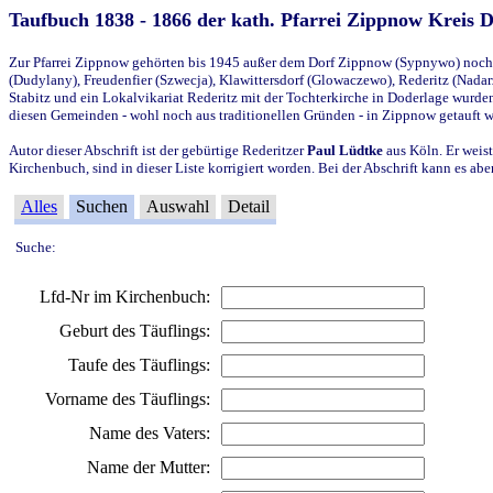
Taufbuch 1838 - 1866 der kath. Pfarrei Zippnow Kreis 
Zur Pfarrei Zippnow gehörten bis 1945 außer dem Dorf Zippnow (Sypnywo) noch d
(Dudylany), Freudenfier (Szwecja), Klawittersdorf (Glowaczewo), Rederitz (Nadarz
Stabitz und ein Lokalvikariat Rederitz mit der Tochterkirche in Doderlage wurd
diesen Gemeinden - wohl noch aus traditionellen Gründen - in Zippnow getauft 
Autor dieser Abschrift ist der gebürtige Rederitzer
Paul Lüdtke
aus Köln. Er weist
Kirchenbuch, sind in dieser Liste korrigiert worden. Bei der Abschrift kann es 
Alles
Suchen
Auswahl
Detail
Suche:
Lfd-Nr im Kirchenbuch:
Geburt des Täuflings:
Taufe des Täuflings:
Vorname des Täuflings:
Name des Vaters:
Name der Mutter: