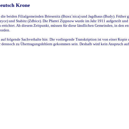
Deutsch Krone
ie beiden Filialgemeinden Briesenitz (Brzez`nica) und Jagdhaus (Budy). Früher g
yce) und Stabitz (Zdbice). Die Pfarrei Zippnow wurde im Jahr 1911 aufgeteilt und e
en errichtet. Ab diesem Zeitpunkt, müssen für diese ländlichen Gemeinden, in den
worden.
 auf folgende Sachverhalte hin: Die vorliegende Transkription ist von einer Kopie 
aber dennoch zu Übertragungsfehlern gekommen sein. Deshalb wird kein Anspruch auf 