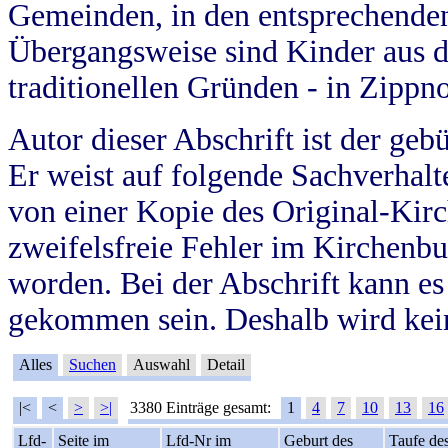
Gemeinden, in den entsprechende
Übergangsweise sind Kinder aus 
traditionellen Gründen - in Zippn
Autor dieser Abschrift ist der geb
Er weist auf folgende Sachverhalte
von einer Kopie des Original-Kirc
zweifelsfreie Fehler im Kirchenbuc
worden. Bei der Abschrift kann e
gekommen sein. Deshalb wird kein
Alles
Suchen
Auswahl
Detail
|<
<
>
>|
3380 Einträge gesamt:
1
4
7
10
13
16
Lfd-
Seite im
Lfd-Nr im
Geburt des
Taufe de