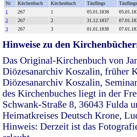
Nr
Kirchenbuch
Kirchenbuch
Täuflings
Täufling
1
267
1
05.01.1838
05.01.18
2
267
2
31.12.1837
07.01.18
3
267
3
01.01.1838
07.01.18
Hinweise zu den Kirchenbücher
Das Original-Kirchenbuch von Jan
Diözesanarchiv Koszalin, früher Kö
Diözesanarchiv Koszalin, Seminar
des Kirchenbuches liegt in der Fr
Schwank-Straße 8, 36043 Fulda u
Heimatkreises Deutsch Krone, Lu
Hinweis: Derzeit ist das Fotograf