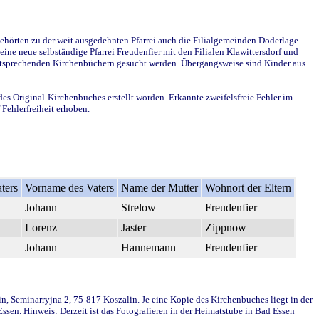
ehörten zu der weit ausgedehnten Pfarrei auch die Filialgemeinden Doderlage
ine neue selbständige Pfarrei Freudenfier mit den Filialen Klawittersdorf und
 entsprechenden Kirchenbüchern gesucht werden. Übergangsweise sind Kinder aus
des Original-Kirchenbuches erstellt worden. Erkannte zweifelsfreie Fehler im
Fehlerfreiheit erhoben.
ters
Vorname des Vaters
Name der Mutter
Wohnort der Eltern
Johann
Strelow
Freudenfier
Lorenz
Jaster
Zippnow
Johann
Hannemann
Freudenfier
in, Seminarryjna 2, 75-817 Koszalin. Je eine Kopie des Kirchenbuches liegt in der
en. Hinweis: Derzeit ist das Fotografieren in der Heimatstube in Bad Essen