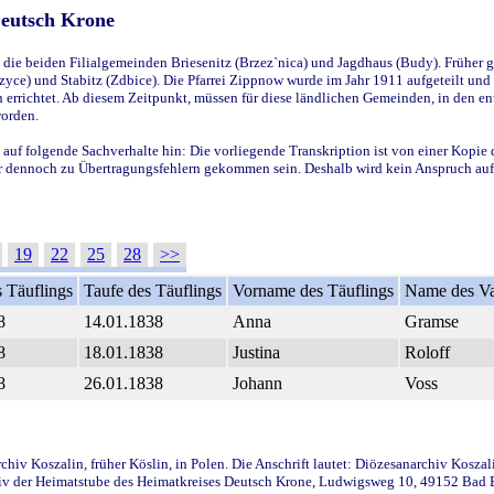
Deutsch Krone
ie beiden Filialgemeinden Briesenitz (Brzez`nica) und Jagdhaus (Budy). Früher g
yce) und Stabitz (Zdbice). Die Pfarrei Zippnow wurde im Jahr 1911 aufgeteilt und e
en errichtet. Ab diesem Zeitpunkt, müssen für diese ländlichen Gemeinden, in den
worden.
 auf folgende Sachverhalte hin: Die vorliegende Transkription ist von einer Kopie 
aber dennoch zu Übertragungsfehlern gekommen sein. Deshalb wird kein Anspruch auf 
19
22
25
28
>>
 Täuflings
Taufe des Täuflings
Vorname des Täuflings
Name des Va
8
14.01.1838
Anna
Gramse
8
18.01.1838
Justina
Roloff
8
26.01.1838
Johann
Voss
iv Koszalin, früher Köslin, in Polen. Die Anschrift lautet: Diözesanarchiv Koszal
v der Heimatstube des Heimatkreises Deutsch Krone, Ludwigsweg 10, 49152 Bad Ess