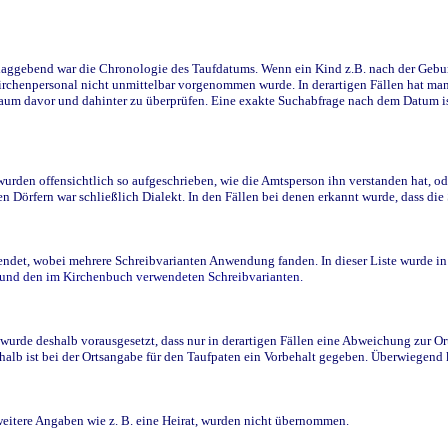
ggebend war die Chronologie des Taufdatums. Wenn ein Kind z.B. nach der Geburt 
rchenpersonal nicht unmittelbar vorgenommen wurde. In derartigen Fällen hat man d
raum davor und dahinter zu überprüfen. Eine exakte Suchabfrage nach dem Datum i
den offensichtlich so aufgeschrieben, wie die Amtsperson ihn verstanden hat, ode
n Dörfern war schließlich Dialekt. In den Fällen bei denen erkannt wurde, dass di
t, wobei mehrere Schreibvarianten Anwendung fanden. In dieser Liste wurde in de
n und den im Kirchenbuch verwendeten Schreibvarianten.
wurde deshalb vorausgesetzt, dass nur in derartigen Fällen eine Abweichung zur O
eshalb ist bei der Ortsangabe für den Taufpaten ein Vorbehalt gegeben. Überwiegen
weitere Angaben wie z. B. eine Heirat, wurden nicht übernommen.