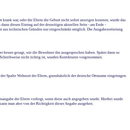
krank war, oder die Eltern die Geburt nicht sofort anzeigen konnten, wurde das
ann diesen Eintrag auf der derzeitigen aktuellen Seite - am Ende -
st aus technischen Gründen nur eingeschränkt möglich. Die Ausgabesortierung
r besser gesagt, wie die Bewohner ihn ausgesprochen haben. Später dann so
e Schreibweise nicht richtig ist, wurden Korrekturen vorgenommen.
r Spalte Wohnort der Eltern, grundsätzlich der deutsche Ortsname eingetragen.
rtsangabe der Eltern vorliegt, wenn diese auch angegeben wurde. Hierbei wurde
d kann man aber von der Richtigkeit dieser Angabe ausgehen.