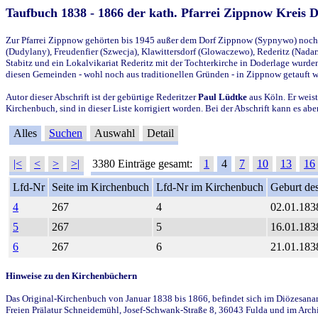
Taufbuch 1838 - 1866 der kath. Pfarrei Zippnow Kreis 
Zur Pfarrei Zippnow gehörten bis 1945 außer dem Dorf Zippnow (Sypnywo) noch d
(Dudylany), Freudenfier (Szwecja), Klawittersdorf (Glowaczewo), Rederitz (Nadarz
Stabitz und ein Lokalvikariat Rederitz mit der Tochterkirche in Doderlage wurd
diesen Gemeinden - wohl noch aus traditionellen Gründen - in Zippnow getauft 
Autor dieser Abschrift ist der gebürtige Rederitzer
Paul Lüdtke
aus Köln. Er weist
Kirchenbuch, sind in dieser Liste korrigiert worden. Bei der Abschrift kann es 
Alles
Suchen
Auswahl
Detail
|<
<
>
>|
3380 Einträge gesamt:
1
4
7
10
13
16
Lfd-Nr
Seite im Kirchenbuch
Lfd-Nr im Kirchenbuch
Geburt des
4
267
4
02.01.183
5
267
5
16.01.183
6
267
6
21.01.183
Hinweise zu den Kirchenbüchern
Das Original-Kirchenbuch von Januar 1838 bis 1866, befindet sich im Diözesanarch
Freien Prälatur Schneidemühl, Josef-Schwank-Straße 8, 36043 Fulda und im Archi