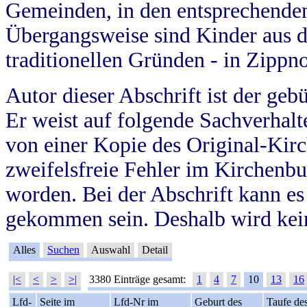
Gemeinden, in den entsprechende
Übergangsweise sind Kinder aus 
traditionellen Gründen - in Zippn
Autor dieser Abschrift ist der geb
Er weist auf folgende Sachverhalte
von einer Kopie des Original-Kirc
zweifelsfreie Fehler im Kirchenbuc
worden. Bei der Abschrift kann e
gekommen sein. Deshalb wird kein
Alles
Suchen
Auswahl
Detail
|<
<
>
>|
3380 Einträge gesamt:
1
4
7
10
13
16
Lfd-
Seite im
Lfd-Nr im
Geburt des
Taufe de