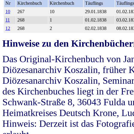
Nr
Kirchenbuch
Kirchenbuch
Täuflings
Täufling
10
267
10
29.01.1838
01.02.18
11
268
1
01.02.1838
03.02.18
12
268
2
02.02.1838
08.02.18
Hinweise zu den Kirchenbücher
Das Original-Kirchenbuch von Jan
Diözesanarchiv Koszalin, früher Kö
Diözesanarchiv Koszalin, Seminar
des Kirchenbuches liegt in der Fr
Schwank-Straße 8, 36043 Fulda u
Heimatkreises Deutsch Krone, Lu
Hinweis: Derzeit ist das Fotograf