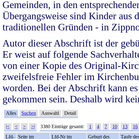
Gemeinden, in den entsprechende
Übergangsweise sind Kinder aus 
traditionellen Gründen - in Zippn
Autor dieser Abschrift ist der geb
Er weist auf folgende Sachverhalte
von einer Kopie des Original-Kirc
zweifelsfreie Fehler im Kirchenbuc
worden. Bei der Abschrift kann e
gekommen sein. Deshalb wird kein
Alles
Suchen
Auswahl
Detail
|<
<
>
>|
3380 Einträge gesamt:
1
4
7
10
13
16
Lfd-
Seite im
Lfd-Nr im
Geburt des
Taufe de