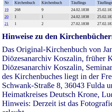
Nr
Kirchenbuch
Kirchenbuch
Täuflings
Täufling
19
268
9
24.02.1838
25.02.18
20
1
1
24.02.1838
25.02.18
21
1
2
27.02.1838
27.02.18
Hinweise zu den Kirchenbücher
Das Original-Kirchenbuch von Jan
Diözesanarchiv Koszalin, früher Kö
Diözesanarchiv Koszalin, Seminar
des Kirchenbuches liegt in der Fr
Schwank-Straße 8, 36043 Fulda u
Heimatkreises Deutsch Krone, Lu
Hinweis: Derzeit ist das Fotograf