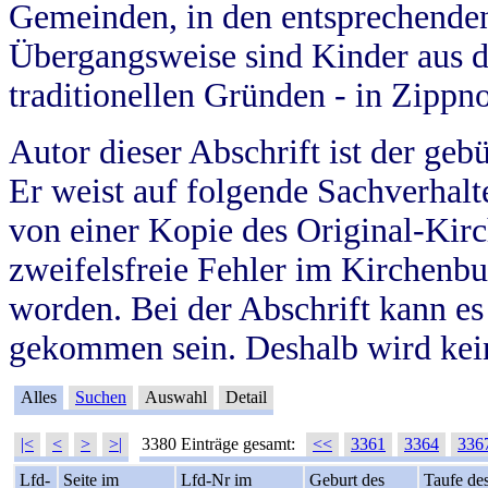
Gemeinden, in den entsprechende
Übergangsweise sind Kinder aus 
traditionellen Gründen - in Zippn
Autor dieser Abschrift ist der geb
Er weist auf folgende Sachverhalte
von einer Kopie des Original-Kirc
zweifelsfreie Fehler im Kirchenbuc
worden. Bei der Abschrift kann e
gekommen sein. Deshalb wird kein
Alles
Suchen
Auswahl
Detail
|<
<
>
>|
3380 Einträge gesamt:
<<
3361
3364
336
Lfd-
Seite im
Lfd-Nr im
Geburt des
Taufe de