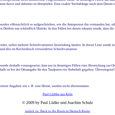
raum davor und dahinter zu überprüfen. Eine exakte Suchabfrage nach dem Datum i
den offensichtlich so aufgeschrieben, wie die Amtsperson ihn verstanden hat, ode
n Dörfern war schließlich Dialekt. In den Fällen bei denen erkannt wurde, dass di
t, wobei mehrere Schreibvarianten Anwendung fanden. In dieser Liste wurde in de
n und den im Kirchenbuch verwendeten Schreibvarianten.
wurde deshalb vorausgesetzt, dass nur in derartigen Fällen eine Abweichung zur O
eshalb ist bei der Ortsangabe für den Taufpaten ein Vorbehalt gegeben. Überwiegen
weitere Angaben wie z. B. eine Heirat, wurden nicht übernommen.
Paul Lüdtke aus Köln
© 2009 by Paul Lüdke und Joachim Schulz
zurück zu: Back to the Roots in Deutsch Krone