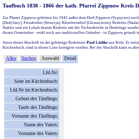
Taufbuch 1838 - 1866 der kath. Pfarrei Zippnow Kreis 
Zur Pfarrei Zippnow gehörten bis 1945 außer dem Dorf Zippnow (Sypnywo) noch d
(Dudylany), Freudenfier (Szwecja), Klawittersdorf (Glowaczewo), Rederitz (Nadarz
Stabitz und ein Lokalvikariat Rederitz mit der Tochterkirche in Doderlage wurd
diesen Gemeinden - wohl noch aus traditionellen Gründen - in Zippnow getauft 
Autor dieser Abschrift ist der gebürtige Rederitzer
Paul Lüdtke
aus Köln. Er weist
Kirchenbuch, sind in dieser Liste korrigiert worden. Bei der Abschrift kann es 
Alles
Suchen
Auswahl
Detail
Lfd-Nr:
Seite im Kirchenbuch:
Lfd-Nr im Kirchenbuch:
Geburt des Täuflings:
Taufe des Täuflings:
Vorname des Täuflings:
Name des Vaters:
Vorname des Vaters: