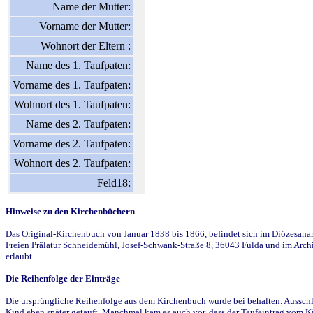
Name der Mutter:
Vorname der Mutter:
Wohnort der Eltern :
Name des 1. Taufpaten:
Vorname des 1. Taufpaten:
Wohnort des 1. Taufpaten:
Name des 2. Taufpaten:
Vorname des 2. Taufpaten:
Wohnort des 2. Taufpaten:
Feld18:
Hinweise zu den Kirchenbüchern
Das Original-Kirchenbuch von Januar 1838 bis 1866, befindet sich im Diözesanarch
Freien Prälatur Schneidemühl, Josef-Schwank-Straße 8, 36043 Fulda und im Archi
erlaubt.
Die Reihenfolge der Einträge
Die ursprüngliche Reihenfolge aus dem Kirchenbuch wurde bei behalten. Ausschla
Kind eben später getauft. Manchmal kam es auch vor, dass der Taufeintrag vom Ki