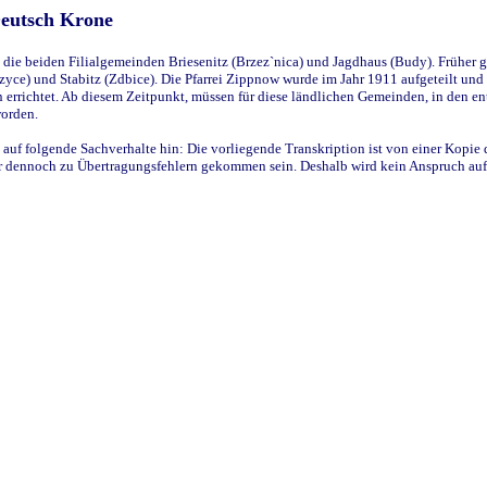
Deutsch Krone
ie beiden Filialgemeinden Briesenitz (Brzez`nica) und Jagdhaus (Budy). Früher g
yce) und Stabitz (Zdbice). Die Pfarrei Zippnow wurde im Jahr 1911 aufgeteilt und e
en errichtet. Ab diesem Zeitpunkt, müssen für diese ländlichen Gemeinden, in den
worden.
 auf folgende Sachverhalte hin: Die vorliegende Transkription ist von einer Kopie 
aber dennoch zu Übertragungsfehlern gekommen sein. Deshalb wird kein Anspruch auf 