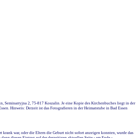
in, Seminarryjna 2, 75-817 Koszalin. Je eine Kopie des Kirchenbuches liegt in der
en. Hinweis: Derzeit ist das Fotografieren in der Heimatstube in Bad Essen
krank war, oder die Eltern die Geburt nicht sofort anzeigen konnten, wurde das
ann diesen Eintrag auf der derzeitigen aktuellen Seite - am Ende -