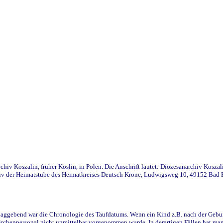
iv Koszalin, früher Köslin, in Polen. Die Anschrift lautet: Diözesanarchiv Koszal
v der Heimatstube des Heimatkreises Deutsch Krone, Ludwigsweg 10, 49152 Bad Ess
ggebend war die Chronologie des Taufdatums. Wenn ein Kind z.B. nach der Geburt 
rchenpersonal nicht unmittelbar vorgenommen wurde. In derartigen Fällen hat man d