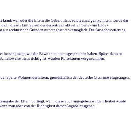
krank war, oder die Eltern die Geburt nicht sofort anzeigen konnten, wurde das
ann diesen Eintrag auf der derzeitigen aktuellen Seite - am Ende -
st aus technischen Gründen nur eingeschränkt möglich. Die Ausgabesortierung
r besser gesagt, wie die Bewohner ihn ausgesprochen haben. Später dann so
e Schreibweise nicht richtig ist, wurden Korrekturen vorgenommen.
r Spalte Wohnort der Eltern, grundsätzlich der deutsche Ortsname eingetragen.
rtsangabe der Eltern vorliegt, wenn diese auch angegeben wurde. Hierbei wurde
d kann man aber von der Richtigkeit dieser Angabe ausgehen.