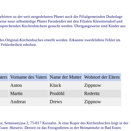
ehörten zu der weit ausgedehnten Pfarrei auch die Filialgemeinden Doderlage
ine neue selbständige Pfarrei Freudenfier mit den Filialen Klawittersdorf und
 entsprechenden Kirchenbüchern gesucht werden. Übergangsweise sind Kinder aus
des Original-Kirchenbuches erstellt worden. Erkannte zweifelsfreie Fehler im
Fehlerfreiheit erhoben.
ters
Vorname des Vaters
Name der Mutter
Wohnort der Eltern
Anton
Kluck
Zippnow
Martin
Prodöhl
Rederitz
Andreas
Drews
Zippnow
in, Seminarryjna 2, 75-817 Koszalin. Je eine Kopie des Kirchenbuches liegt in der
en. Hinweis: Derzeit ist das Fotografieren in der Heimatstube in Bad Essen