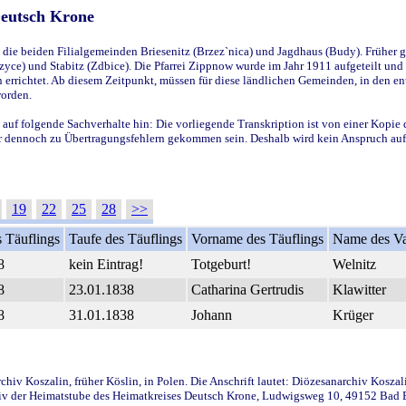
Deutsch Krone
ie beiden Filialgemeinden Briesenitz (Brzez`nica) und Jagdhaus (Budy). Früher g
yce) und Stabitz (Zdbice). Die Pfarrei Zippnow wurde im Jahr 1911 aufgeteilt und e
en errichtet. Ab diesem Zeitpunkt, müssen für diese ländlichen Gemeinden, in den
worden.
 auf folgende Sachverhalte hin: Die vorliegende Transkription ist von einer Kopie 
aber dennoch zu Übertragungsfehlern gekommen sein. Deshalb wird kein Anspruch auf 
19
22
25
28
>>
 Täuflings
Taufe des Täuflings
Vorname des Täuflings
Name des Va
8
kein Eintrag!
Totgeburt!
Welnitz
8
23.01.1838
Catharina Gertrudis
Klawitter
8
31.01.1838
Johann
Krüger
iv Koszalin, früher Köslin, in Polen. Die Anschrift lautet: Diözesanarchiv Koszal
v der Heimatstube des Heimatkreises Deutsch Krone, Ludwigsweg 10, 49152 Bad Ess