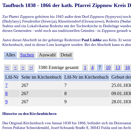
Taufbuch 1838 - 1866 der kath. Pfarrei Zippnow Kreis 
Zur Pfarrei Zippnow gehörten bis 1945 außer dem Dorf Zippnow (Sypnywo) noch d
(Dudylany), Freudenfier (Szwecja), Klawittersdorf (Glowaczewo), Rederitz (Nadarz
Stabitz und ein Lokalvikariat Rederitz mit der Tochterkirche in Doderlage wurd
diesen Gemeinden - wohl noch aus traditionellen Gründen - in Zippnow getauft 
Autor dieser Abschrift ist der gebürtige Rederitzer
Paul Lüdtke
aus Köln. Er weist
Kirchenbuch, sind in dieser Liste korrigiert worden. Bei der Abschrift kann es 
Alles
Suchen
Auswahl
Detail
|<
<
>
>|
3380 Einträge gesamt:
1
4
7
10
13
16
Lfd-Nr
Seite im Kirchenbuch
Lfd-Nr im Kirchenbuch
Geburt des
7
267
7
25.01.183
8
267
8
09.01.183
9
267
9
28.01.183
Hinweise zu den Kirchenbüchern
Das Original-Kirchenbuch von Januar 1838 bis 1866, befindet sich im Diözesanarch
Freien Prälatur Schneidemühl, Josef-Schwank-Straße 8, 36043 Fulda und im Archi