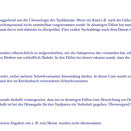
ggebend war die Chronologie des Taufdatums. Wenn ein Kind z.B. nach der Geburt 
rchenpersonal nicht unmittelbar vorgenommen wurde. In derartigen Fällen hat man d
raum davor und dahinter zu überprüfen. Eine exakte Suchabfrage nach dem Datum i
den offensichtlich so aufgeschrieben, wie die Amtsperson ihn verstanden hat, ode
n Dörfern war schließlich Dialekt. In den Fällen bei denen erkannt wurde, dass di
t, wobei mehrere Schreibvarianten Anwendung fanden. In dieser Liste wurde in de
n und den im Kirchenbuch verwendeten Schreibvarianten.
wurde deshalb vorausgesetzt, dass nur in derartigen Fällen eine Abweichung zur O
eshalb ist bei der Ortsangabe für den Taufpaten ein Vorbehalt gegeben. Überwiegen
weitere Angaben wie z. B. eine Heirat, wurden nicht übernommen.