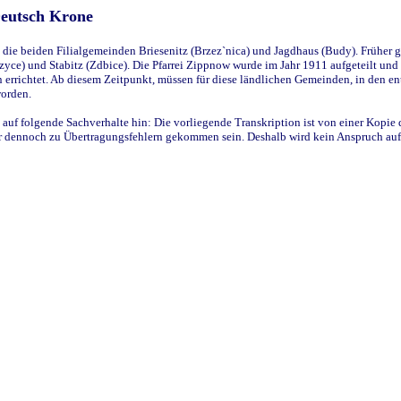
Deutsch Krone
ie beiden Filialgemeinden Briesenitz (Brzez`nica) und Jagdhaus (Budy). Früher g
yce) und Stabitz (Zdbice). Die Pfarrei Zippnow wurde im Jahr 1911 aufgeteilt und e
en errichtet. Ab diesem Zeitpunkt, müssen für diese ländlichen Gemeinden, in den
worden.
 auf folgende Sachverhalte hin: Die vorliegende Transkription ist von einer Kopie 
aber dennoch zu Übertragungsfehlern gekommen sein. Deshalb wird kein Anspruch auf 