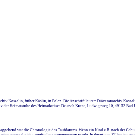
iv Koszalin, früher Köslin, in Polen. Die Anschrift lautet: Diözesanarchiv Koszal
v der Heimatstube des Heimatkreises Deutsch Krone, Ludwigsweg 10, 49152 Bad Ess
ggebend war die Chronologie des Taufdatums. Wenn ein Kind z.B. nach der Geburt 
rchenpersonal nicht unmittelbar vorgenommen wurde. In derartigen Fällen hat man d