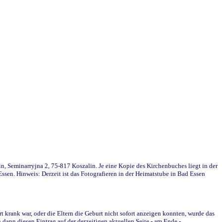
in, Seminarryjna 2, 75-817 Koszalin. Je eine Kopie des Kirchenbuches liegt in der
en. Hinweis: Derzeit ist das Fotografieren in der Heimatstube in Bad Essen
krank war, oder die Eltern die Geburt nicht sofort anzeigen konnten, wurde das
ann diesen Eintrag auf der derzeitigen aktuellen Seite - am Ende -