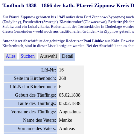
Taufbuch 1838 - 1866 der kath. Pfarrei Zippnow Kreis 
Zur Pfarrei Zippnow gehörten bis 1945 außer dem Dorf Zippnow (Sypnywo) noch d
(Dudylany), Freudenfier (Szwecja), Klawittersdorf (Glowaczewo), Rederitz (Nadarz
Stabitz und ein Lokalvikariat Rederitz mit der Tochterkirche in Doderlage wurd
diesen Gemeinden - wohl noch aus traditionellen Gründen - in Zippnow getauft 
Autor dieser Abschrift ist der gebürtige Rederitzer
Paul Lüdtke
aus Köln. Er weist
Kirchenbuch, sind in dieser Liste korrigiert worden. Bei der Abschrift kann es 
Alles
Suchen
Auswahl
Detail
Lfd-Nr:
16
Seite im Kirchenbuch:
268
Lfd-Nr im Kirchenbuch:
6
Geburt des Täuflings:
05.02.1838
Taufe des Täuflings:
05.02.1838
Vorname des Täuflings:
Augustinus
Name des Vaters:
Manke
Vorname des Vaters:
Andreas