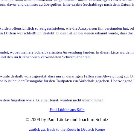
raum davor und dahinter zu überprüfen. Eine exakte Suchabfrage nach dem Datum i
den offensichtlich so aufgeschrieben, wie die Amtsperson ihn verstanden hat, ode
n Dörfern war schließlich Dialekt. In den Fällen bei denen erkannt wurde, dass di
t, wobei mehrere Schreibvarianten Anwendung fanden. In dieser Liste wurde in de
n und den im Kirchenbuch verwendeten Schreibvarianten.
wurde deshalb vorausgesetzt, dass nur in derartigen Fällen eine Abweichung zur O
eshalb ist bei der Ortsangabe für den Taufpaten ein Vorbehalt gegeben. Überwiegen
weitere Angaben wie z. B. eine Heirat, wurden nicht übernommen.
Paul Lüdtke aus Köln
© 2009 by Paul Lüdke und Joachim Schulz
zurück zu: Back to the Roots in Deutsch Krone