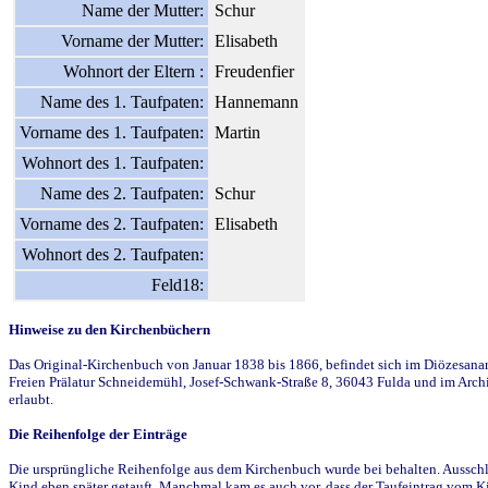
Name der Mutter:
Schur
Vorname der Mutter:
Elisabeth
Wohnort der Eltern :
Freudenfier
Name des 1. Taufpaten:
Hannemann
Vorname des 1. Taufpaten:
Martin
Wohnort des 1. Taufpaten:
Name des 2. Taufpaten:
Schur
Vorname des 2. Taufpaten:
Elisabeth
Wohnort des 2. Taufpaten:
Feld18:
Hinweise zu den Kirchenbüchern
Das Original-Kirchenbuch von Januar 1838 bis 1866, befindet sich im Diözesanarch
Freien Prälatur Schneidemühl, Josef-Schwank-Straße 8, 36043 Fulda und im Archi
erlaubt.
Die Reihenfolge der Einträge
Die ursprüngliche Reihenfolge aus dem Kirchenbuch wurde bei behalten. Ausschla
Kind eben später getauft. Manchmal kam es auch vor, dass der Taufeintrag vom Ki