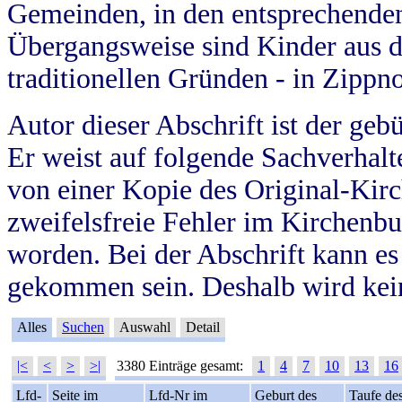
Gemeinden, in den entsprechende
Übergangsweise sind Kinder aus 
traditionellen Gründen - in Zippn
Autor dieser Abschrift ist der geb
Er weist auf folgende Sachverhalte
von einer Kopie des Original-Kirc
zweifelsfreie Fehler im Kirchenbuc
worden. Bei der Abschrift kann e
gekommen sein. Deshalb wird kein
Alles
Suchen
Auswahl
Detail
|<
<
>
>|
3380 Einträge gesamt:
1
4
7
10
13
16
Lfd-
Seite im
Lfd-Nr im
Geburt des
Taufe de