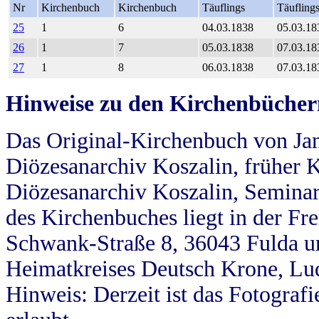
Nr
Kirchenbuch
Kirchenbuch
Täuflings
Täufling
25
1
6
04.03.1838
05.03.18
26
1
7
05.03.1838
07.03.18
27
1
8
06.03.1838
07.03.18
Hinweise zu den Kirchenbücher
Das Original-Kirchenbuch von Jan
Diözesanarchiv Koszalin, früher Kö
Diözesanarchiv Koszalin, Seminar
des Kirchenbuches liegt in der Fr
Schwank-Straße 8, 36043 Fulda u
Heimatkreises Deutsch Krone, Lu
Hinweis: Derzeit ist das Fotograf