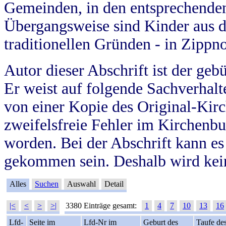
Gemeinden, in den entsprechende
Übergangsweise sind Kinder aus 
traditionellen Gründen - in Zippn
Autor dieser Abschrift ist der geb
Er weist auf folgende Sachverhalte
von einer Kopie des Original-Kirc
zweifelsfreie Fehler im Kirchenbuc
worden. Bei der Abschrift kann e
gekommen sein. Deshalb wird kein
Alles
Suchen
Auswahl
Detail
|<
<
>
>|
3380 Einträge gesamt:
1
4
7
10
13
16
Lfd-
Seite im
Lfd-Nr im
Geburt des
Taufe de