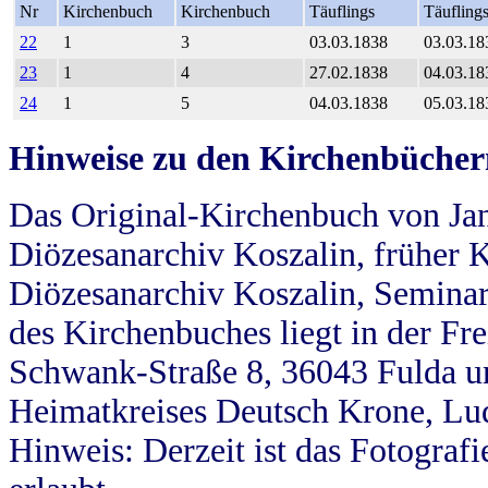
Nr
Kirchenbuch
Kirchenbuch
Täuflings
Täufling
22
1
3
03.03.1838
03.03.18
23
1
4
27.02.1838
04.03.18
24
1
5
04.03.1838
05.03.18
Hinweise zu den Kirchenbücher
Das Original-Kirchenbuch von Jan
Diözesanarchiv Koszalin, früher Kö
Diözesanarchiv Koszalin, Seminar
des Kirchenbuches liegt in der Fr
Schwank-Straße 8, 36043 Fulda u
Heimatkreises Deutsch Krone, Lu
Hinweis: Derzeit ist das Fotograf