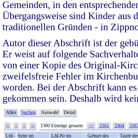
Gemeinden, in den entsprechende
Übergangsweise sind Kinder aus 
traditionellen Gründen - in Zippn
Autor dieser Abschrift ist der geb
Er weist auf folgende Sachverhalte
von einer Kopie des Original-Kirc
zweifelsfreie Fehler im Kirchenbuc
worden. Bei der Abschrift kann e
gekommen sein. Deshalb wird kein
Alles
Suchen
Auswahl
Detail
|<
<
>
>|
3380 Einträge gesamt:
<<
3361
3364
336
Lfd-
Seite im
Lfd-Nr im
Geburt des
Taufe de