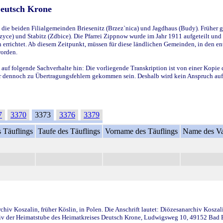
Deutsch Krone
ie beiden Filialgemeinden Briesenitz (Brzez`nica) und Jagdhaus (Budy). Früher g
yce) und Stabitz (Zdbice). Die Pfarrei Zippnow wurde im Jahr 1911 aufgeteilt und e
en errichtet. Ab diesem Zeitpunkt, müssen für diese ländlichen Gemeinden, in den
worden.
 auf folgende Sachverhalte hin: Die vorliegende Transkription ist von einer Kopie 
aber dennoch zu Übertragungsfehlern gekommen sein. Deshalb wird kein Anspruch auf 
7
3370
3373
3376
3379
 Täuflings
Taufe des Täuflings
Vorname des Täuflings
Name des Va
iv Koszalin, früher Köslin, in Polen. Die Anschrift lautet: Diözesanarchiv Koszal
v der Heimatstube des Heimatkreises Deutsch Krone, Ludwigsweg 10, 49152 Bad Ess