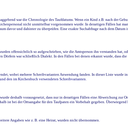
ggebend war die Chronologie des Taufdatums. Wenn ein Kind z.B. nach der Geburt 
rchenpersonal nicht unmittelbar vorgenommen wurde. In derartigen Fällen hat man d
raum davor und dahinter zu überprüfen. Eine exakte Suchabfrage nach dem Datum i
den offensichtlich so aufgeschrieben, wie die Amtsperson ihn verstanden hat, ode
n Dörfern war schließlich Dialekt. In den Fällen bei denen erkannt wurde, dass di
t, wobei mehrere Schreibvarianten Anwendung fanden. In dieser Liste wurde in de
n und den im Kirchenbuch verwendeten Schreibvarianten.
wurde deshalb vorausgesetzt, dass nur in derartigen Fällen eine Abweichung zur O
eshalb ist bei der Ortsangabe für den Taufpaten ein Vorbehalt gegeben. Überwiegen
weitere Angaben wie z. B. eine Heirat, wurden nicht übernommen.