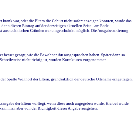
krank war, oder die Eltern die Geburt nicht sofort anzeigen konnten, wurde das
ann diesen Eintrag auf der derzeitigen aktuellen Seite - am Ende -
st aus technischen Gründen nur eingeschränkt möglich. Die Ausgabesortierung
r besser gesagt, wie die Bewohner ihn ausgesprochen haben. Später dann so
e Schreibweise nicht richtig ist, wurden Korrekturen vorgenommen.
r Spalte Wohnort der Eltern, grundsätzlich der deutsche Ortsname eingetragen.
rtsangabe der Eltern vorliegt, wenn diese auch angegeben wurde. Hierbei wurde
d kann man aber von der Richtigkeit dieser Angabe ausgehen.