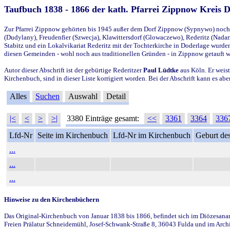
Taufbuch 1838 - 1866 der kath. Pfarrei Zippnow Kreis 
Zur Pfarrei Zippnow gehörten bis 1945 außer dem Dorf Zippnow (Sypnywo) noch d
(Dudylany), Freudenfier (Szwecja), Klawittersdorf (Glowaczewo), Rederitz (Nadarz
Stabitz und ein Lokalvikariat Rederitz mit der Tochterkirche in Doderlage wurd
diesen Gemeinden - wohl noch aus traditionellen Gründen - in Zippnow getauft 
Autor dieser Abschrift ist der gebürtige Rederitzer
Paul Lüdtke
aus Köln. Er weist
Kirchenbuch, sind in dieser Liste korrigiert worden. Bei der Abschrift kann es 
Alles
Suchen
Auswahl
Detail
|<
<
>
>|
3380 Einträge gesamt:
<<
3361
3364
336
Lfd-Nr
Seite im Kirchenbuch
Lfd-Nr im Kirchenbuch
Geburt des
...
...
...
Hinweise zu den Kirchenbüchern
Das Original-Kirchenbuch von Januar 1838 bis 1866, befindet sich im Diözesanarch
Freien Prälatur Schneidemühl, Josef-Schwank-Straße 8, 36043 Fulda und im Archi