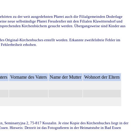
ehörten zu der weit ausgedehnten Pfarrei auch die Filialgemeinden Doderlage
ine neue selbständige Pfarrei Freudenfier mit den Filialen Klawittersdorf und
 entsprechenden Kirchenbüchern gesucht werden. Übergangsweise sind Kinder aus
des Original-Kirchenbuches erstellt worden. Erkannte zweifelsfreie Fehler im
Fehlerfreiheit erhoben.
ters
Vorname des Vaters
Name der Mutter
Wohnort der Eltern
in, Seminarryjna 2, 75-817 Koszalin. Je eine Kopie des Kirchenbuches liegt in der
en. Hinweis: Derzeit ist das Fotografieren in der Heimatstube in Bad Essen