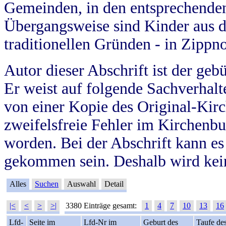
Gemeinden, in den entsprechende
Übergangsweise sind Kinder aus 
traditionellen Gründen - in Zippn
Autor dieser Abschrift ist der geb
Er weist auf folgende Sachverhalte
von einer Kopie des Original-Kirc
zweifelsfreie Fehler im Kirchenbuc
worden. Bei der Abschrift kann e
gekommen sein. Deshalb wird kein
Alles
Suchen
Auswahl
Detail
|<
<
>
>|
3380 Einträge gesamt:
1
4
7
10
13
16
Lfd-
Seite im
Lfd-Nr im
Geburt des
Taufe de