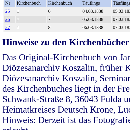
Nr
Kirchenbuch
Kirchenbuch
Täuflings
Täufling
25
1
6
04.03.1838
05.03.18
26
1
7
05.03.1838
07.03.18
27
1
8
06.03.1838
07.03.18
Hinweise zu den Kirchenbücher
Das Original-Kirchenbuch von Jan
Diözesanarchiv Koszalin, früher Kö
Diözesanarchiv Koszalin, Seminar
des Kirchenbuches liegt in der Fr
Schwank-Straße 8, 36043 Fulda u
Heimatkreises Deutsch Krone, Lu
Hinweis: Derzeit ist das Fotograf