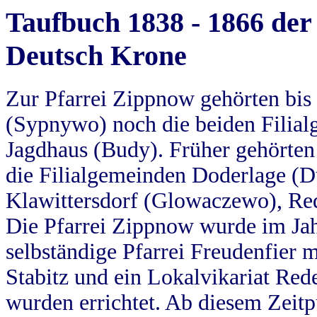
Taufbuch 1838 - 1866 der
Deutsch Krone
Zur Pfarrei Zippnow gehörten bi
(Sypnywo) noch die beiden Filial
Jagdhaus (Budy). Früher gehörten 
die Filialgemeinden Doderlage (D
Klawittersdorf (Glowaczewo), Red
Die Pfarrei Zippnow wurde im Jah
selbständige Pfarrei Freudenfier m
Stabitz und ein Lokalvikariat Red
wurden errichtet. Ab diesem Zeitp