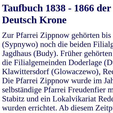
Taufbuch 1838 - 1866 der
Deutsch Krone
Zur Pfarrei Zippnow gehörten bi
(Sypnywo) noch die beiden Filial
Jagdhaus (Budy). Früher gehörten 
die Filialgemeinden Doderlage (D
Klawittersdorf (Glowaczewo), Red
Die Pfarrei Zippnow wurde im Jah
selbständige Pfarrei Freudenfier m
Stabitz und ein Lokalvikariat Red
wurden errichtet. Ab diesem Zeitp