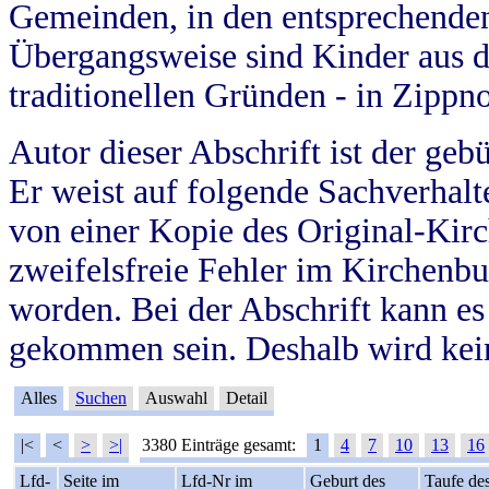
Gemeinden, in den entsprechende
Übergangsweise sind Kinder aus 
traditionellen Gründen - in Zippn
Autor dieser Abschrift ist der geb
Er weist auf folgende Sachverhalte
von einer Kopie des Original-Kirc
zweifelsfreie Fehler im Kirchenbuc
worden. Bei der Abschrift kann e
gekommen sein. Deshalb wird kein
Alles
Suchen
Auswahl
Detail
|<
<
>
>|
3380 Einträge gesamt:
1
4
7
10
13
16
Lfd-
Seite im
Lfd-Nr im
Geburt des
Taufe de