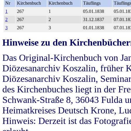
Nr
Kirchenbuch
Kirchenbuch
Täuflings
Täufling
1
267
1
05.01.1838
05.01.18
2
267
2
31.12.1837
07.01.18
3
267
3
01.01.1838
07.01.18
Hinweise zu den Kirchenbücher
Das Original-Kirchenbuch von Jan
Diözesanarchiv Koszalin, früher Kö
Diözesanarchiv Koszalin, Seminar
des Kirchenbuches liegt in der Fr
Schwank-Straße 8, 36043 Fulda u
Heimatkreises Deutsch Krone, Lu
Hinweis: Derzeit ist das Fotograf