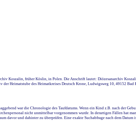
iv Koszalin, früher Köslin, in Polen. Die Anschrift lautet: Diözesanarchiv Koszal
v der Heimatstube des Heimatkreises Deutsch Krone, Ludwigsweg 10, 49152 Bad Ess
ggebend war die Chronologie des Taufdatums. Wenn ein Kind z.B. nach der Geburt 
rchenpersonal nicht unmittelbar vorgenommen wurde. In derartigen Fällen hat man d
raum davor und dahinter zu überprüfen. Eine exakte Suchabfrage nach dem Datum i