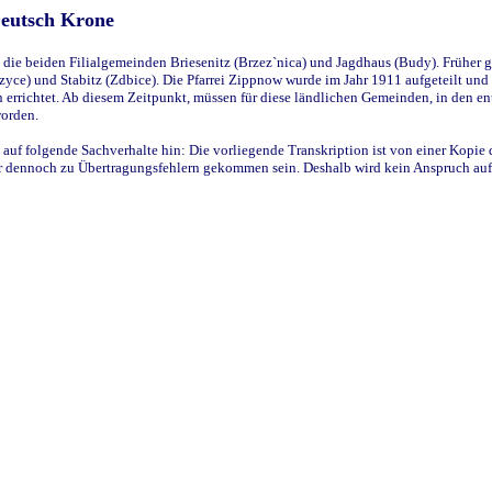
Deutsch Krone
ie beiden Filialgemeinden Briesenitz (Brzez`nica) und Jagdhaus (Budy). Früher g
yce) und Stabitz (Zdbice). Die Pfarrei Zippnow wurde im Jahr 1911 aufgeteilt und e
en errichtet. Ab diesem Zeitpunkt, müssen für diese ländlichen Gemeinden, in den
worden.
 auf folgende Sachverhalte hin: Die vorliegende Transkription ist von einer Kopie 
aber dennoch zu Übertragungsfehlern gekommen sein. Deshalb wird kein Anspruch auf 