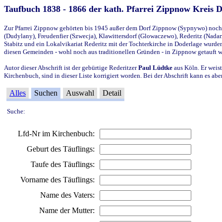
Taufbuch 1838 - 1866 der kath. Pfarrei Zippnow Kreis 
Zur Pfarrei Zippnow gehörten bis 1945 außer dem Dorf Zippnow (Sypnywo) noch d
(Dudylany), Freudenfier (Szwecja), Klawittersdorf (Glowaczewo), Rederitz (Nadarz
Stabitz und ein Lokalvikariat Rederitz mit der Tochterkirche in Doderlage wurd
diesen Gemeinden - wohl noch aus traditionellen Gründen - in Zippnow getauft 
Autor dieser Abschrift ist der gebürtige Rederitzer
Paul Lüdtke
aus Köln. Er weist
Kirchenbuch, sind in dieser Liste korrigiert worden. Bei der Abschrift kann es 
Alles
Suchen
Auswahl
Detail
Suche:
Lfd-Nr im Kirchenbuch:
Geburt des Täuflings:
Taufe des Täuflings:
Vorname des Täuflings:
Name des Vaters:
Name der Mutter: