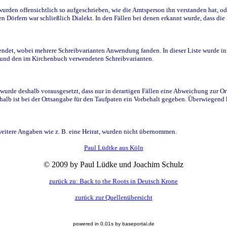
den offensichtlich so aufgeschrieben, wie die Amtsperson ihn verstanden hat, ode
n Dörfern war schließlich Dialekt. In den Fällen bei denen erkannt wurde, dass di
t, wobei mehrere Schreibvarianten Anwendung fanden. In dieser Liste wurde in de
n und den im Kirchenbuch verwendeten Schreibvarianten.
wurde deshalb vorausgesetzt, dass nur in derartigen Fällen eine Abweichung zur O
eshalb ist bei der Ortsangabe für den Taufpaten ein Vorbehalt gegeben. Überwiegen
weitere Angaben wie z. B. eine Heirat, wurden nicht übernommen.
Paul Lüdtke aus Köln
© 2009 by Paul Lüdke und Joachim Schulz
zurück zu: Back to the Roots in Deutsch Krone
zurück zur Quellenübersicht
powered in 0.01s by baseportal.de