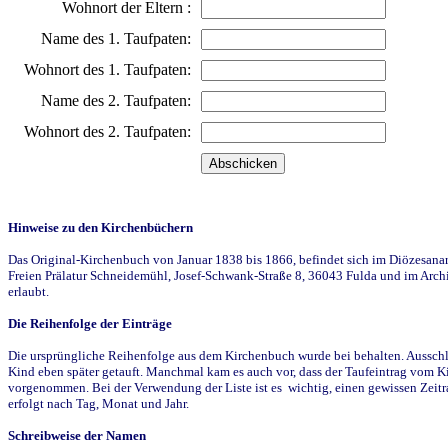
Wohnort der Eltern :
Name des 1. Taufpaten:
Wohnort des 1. Taufpaten:
Name des 2. Taufpaten:
Wohnort des 2. Taufpaten:
Hinweise zu den Kirchenbüchern
Das Original-Kirchenbuch von Januar 1838 bis 1866, befindet sich im Diözesanarch
Freien Prälatur Schneidemühl, Josef-Schwank-Straße 8, 36043 Fulda und im Archi
erlaubt.
Die Reihenfolge der Einträge
Die ursprüngliche Reihenfolge aus dem Kirchenbuch wurde bei behalten. Ausschla
Kind eben später getauft. Manchmal kam es auch vor, dass der Taufeintrag vom Ki
vorgenommen. Bei der Verwendung der Liste ist es wichtig, einen gewissen Zeit
erfolgt nach Tag, Monat und Jahr.
Schreibweise der Namen