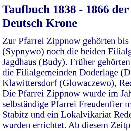
Taufbuch 1838 - 1866 der
Deutsch Krone
Zur Pfarrei Zippnow gehörten bi
(Sypnywo) noch die beiden Filial
Jagdhaus (Budy). Früher gehörten 
die Filialgemeinden Doderlage (D
Klawittersdorf (Glowaczewo), Red
Die Pfarrei Zippnow wurde im Jah
selbständige Pfarrei Freudenfier m
Stabitz und ein Lokalvikariat Red
wurden errichtet. Ab diesem Zeitp