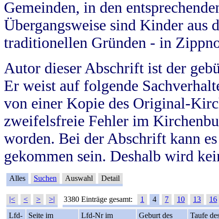
Gemeinden, in den entsprechende
Übergangsweise sind Kinder aus 
traditionellen Gründen - in Zippn
Autor dieser Abschrift ist der geb
Er weist auf folgende Sachverhalte
von einer Kopie des Original-Kirc
zweifelsfreie Fehler im Kirchenbuc
worden. Bei der Abschrift kann e
gekommen sein. Deshalb wird kein
Alles
Suchen
Auswahl
Detail
|<
<
>
>|
3380 Einträge gesamt:
1
4
7
10
13
16
Lfd-
Seite im
Lfd-Nr im
Geburt des
Taufe de