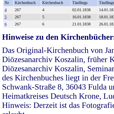
Nr
Kirchenbuch
Kirchenbuch
Täuflings
Täufling
4
267
4
02.01.1838
14.01.18
5
267
5
16.01.1838
18.01.18
6
267
6
21.01.1838
26.01.18
Hinweise zu den Kirchenbücher
Das Original-Kirchenbuch von Jan
Diözesanarchiv Koszalin, früher Kö
Diözesanarchiv Koszalin, Seminar
des Kirchenbuches liegt in der Fr
Schwank-Straße 8, 36043 Fulda u
Heimatkreises Deutsch Krone, Lu
Hinweis: Derzeit ist das Fotograf