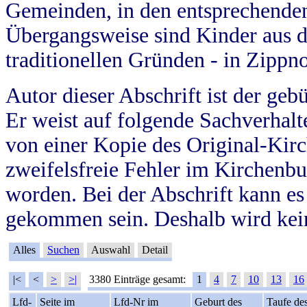
Gemeinden, in den entsprechende
Übergangsweise sind Kinder aus 
traditionellen Gründen - in Zippn
Autor dieser Abschrift ist der geb
Er weist auf folgende Sachverhalte
von einer Kopie des Original-Kirc
zweifelsfreie Fehler im Kirchenbuc
worden. Bei der Abschrift kann e
gekommen sein. Deshalb wird kein
Alles
Suchen
Auswahl
Detail
|<
<
>
>|
3380 Einträge gesamt:
1
4
7
10
13
16
Lfd-
Seite im
Lfd-Nr im
Geburt des
Taufe de