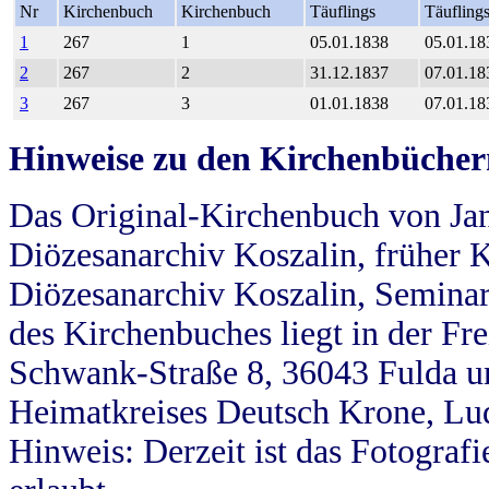
Nr
Kirchenbuch
Kirchenbuch
Täuflings
Täufling
1
267
1
05.01.1838
05.01.18
2
267
2
31.12.1837
07.01.18
3
267
3
01.01.1838
07.01.18
Hinweise zu den Kirchenbücher
Das Original-Kirchenbuch von Jan
Diözesanarchiv Koszalin, früher Kö
Diözesanarchiv Koszalin, Seminar
des Kirchenbuches liegt in der Fr
Schwank-Straße 8, 36043 Fulda u
Heimatkreises Deutsch Krone, Lu
Hinweis: Derzeit ist das Fotograf