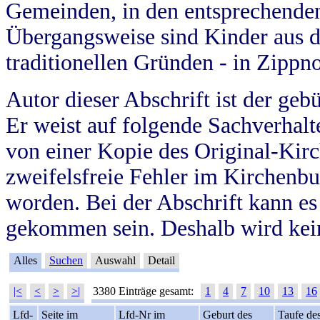
Gemeinden, in den entsprechende
Übergangsweise sind Kinder aus 
traditionellen Gründen - in Zippn
Autor dieser Abschrift ist der geb
Er weist auf folgende Sachverhalte
von einer Kopie des Original-Kirc
zweifelsfreie Fehler im Kirchenbuc
worden. Bei der Abschrift kann e
gekommen sein. Deshalb wird kein
Alles
Suchen
Auswahl
Detail
|<
<
>
>|
3380 Einträge gesamt:
1
4
7
10
13
16
Lfd-
Seite im
Lfd-Nr im
Geburt des
Taufe de