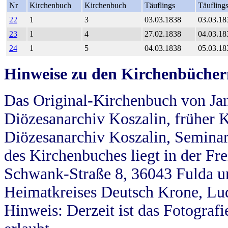
Nr
Kirchenbuch
Kirchenbuch
Täuflings
Täufling
22
1
3
03.03.1838
03.03.18
23
1
4
27.02.1838
04.03.18
24
1
5
04.03.1838
05.03.18
Hinweise zu den Kirchenbücher
Das Original-Kirchenbuch von Jan
Diözesanarchiv Koszalin, früher Kö
Diözesanarchiv Koszalin, Seminar
des Kirchenbuches liegt in der Fr
Schwank-Straße 8, 36043 Fulda u
Heimatkreises Deutsch Krone, Lu
Hinweis: Derzeit ist das Fotograf