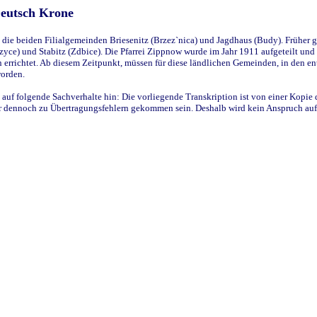
Deutsch Krone
ie beiden Filialgemeinden Briesenitz (Brzez`nica) und Jagdhaus (Budy). Früher g
yce) und Stabitz (Zdbice). Die Pfarrei Zippnow wurde im Jahr 1911 aufgeteilt und e
en errichtet. Ab diesem Zeitpunkt, müssen für diese ländlichen Gemeinden, in den
worden.
 auf folgende Sachverhalte hin: Die vorliegende Transkription ist von einer Kopie 
aber dennoch zu Übertragungsfehlern gekommen sein. Deshalb wird kein Anspruch auf 