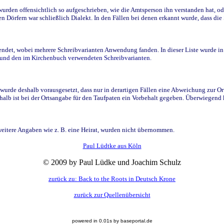
den offensichtlich so aufgeschrieben, wie die Amtsperson ihn verstanden hat, ode
n Dörfern war schließlich Dialekt. In den Fällen bei denen erkannt wurde, dass di
t, wobei mehrere Schreibvarianten Anwendung fanden. In dieser Liste wurde in de
n und den im Kirchenbuch verwendeten Schreibvarianten.
wurde deshalb vorausgesetzt, dass nur in derartigen Fällen eine Abweichung zur O
eshalb ist bei der Ortsangabe für den Taufpaten ein Vorbehalt gegeben. Überwiegen
weitere Angaben wie z. B. eine Heirat, wurden nicht übernommen.
Paul Lüdtke aus Köln
© 2009 by Paul Lüdke und Joachim Schulz
zurück zu: Back to the Roots in Deutsch Krone
zurück zur Quellenübersicht
powered in 0.01s by baseportal.de