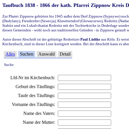
Taufbuch 1838 - 1866 der kath. Pfarrei Zippnow Kreis 
Zur Pfarrei Zippnow gehörten bis 1945 außer dem Dorf Zippnow (Sypnywo) noch d
(Dudylany), Freudenfier (Szwecja), Klawittersdorf (Glowaczewo), Rederitz (Nadarz
Stabitz und ein Lokalvikariat Rederitz mit der Tochterkirche in Doderlage wurd
diesen Gemeinden - wohl noch aus traditionellen Gründen - in Zippnow getauft 
Autor dieser Abschrift ist der gebürtige Rederitzer
Paul Lüdtke
aus Köln. Er weist
Kirchenbuch, sind in dieser Liste korrigiert worden. Bei der Abschrift kann es 
Alles
Suchen
Auswahl
Detail
Suche:
Lfd-Nr im Kirchenbuch:
Geburt des Täuflings:
Taufe des Täuflings:
Vorname des Täuflings:
Name des Vaters:
Name der Mutter: