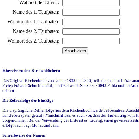
Wohnort der Eltern :
Name des 1. Taufpaten:
Wohnort des 1. Taufpaten:
Name des 2. Taufpaten:
Wohnort des 2. Taufpaten:
Hinweise zu den Kirchenbüchern
Das Original-Kirchenbuch von Januar 1838 bis 1866, befindet sich im Diözesanarch
Freien Prälatur Schneidemühl, Josef-Schwank-Straße 8, 36043 Fulda und im Archi
erlaubt.
Die Reihenfolge der Einträge
Die ursprüngliche Reihenfolge aus dem Kirchenbuch wurde bei behalten. Ausschla
Kind eben später getauft. Manchmal kam es auch vor, dass der Taufeintrag vom Ki
vorgenommen. Bei der Verwendung der Liste ist es wichtig, einen gewissen Zeit
erfolgt nach Tag, Monat und Jahr.
Schreibweise der Namen