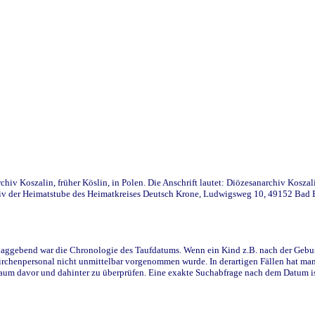
iv Koszalin, früher Köslin, in Polen. Die Anschrift lautet: Diözesanarchiv Koszal
v der Heimatstube des Heimatkreises Deutsch Krone, Ludwigsweg 10, 49152 Bad Ess
ggebend war die Chronologie des Taufdatums. Wenn ein Kind z.B. nach der Geburt 
rchenpersonal nicht unmittelbar vorgenommen wurde. In derartigen Fällen hat man d
raum davor und dahinter zu überprüfen. Eine exakte Suchabfrage nach dem Datum i