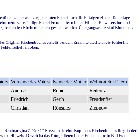
ehörten zu der weit ausgedehnten Pfarrei auch die Filialgemeinden Doderlage
ine neue selbständige Pfarrei Freudenfier mit den Filialen Klawittersdorf und
 entsprechenden Kirchenbüchern gesucht werden. Übergangsweise sind Kinder aus
des Original-Kirchenbuches erstellt worden. Erkannte zweifelsfreie Fehler im
Fehlerfreiheit erhoben.
ters
Vorname des Vaters
Name der Mutter
Wohnort der Eltern
Andreas
Remer
Rederitz
Friedrich
Gerth
Freudenfier
Christian
Rönspies
Zippnow
in, Seminarryjna 2, 75-817 Koszalin. Je eine Kopie des Kirchenbuches liegt in der
en. Hinweis: Derzeit ist das Fotografieren in der Heimatstube in Bad Essen