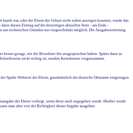
krank war, oder die Eltern die Geburt nicht sofort anzeigen konnten, wurde das
ann diesen Eintrag auf der derzeitigen aktuellen Seite - am Ende -
st aus technischen Gründen nur eingeschränkt möglich. Die Ausgabesortierung
r besser gesagt, wie die Bewohner ihn ausgesprochen haben. Später dann so
e Schreibweise nicht richtig ist, wurden Korrekturen vorgenommen.
r Spalte Wohnort der Eltern, grundsätzlich der deutsche Ortsname eingetragen.
rtsangabe der Eltern vorliegt, wenn diese auch angegeben wurde. Hierbei wurde
d kann man aber von der Richtigkeit dieser Angabe ausgehen.