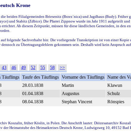
Deutsch Krone
ie beiden Filialgemeinden Briesenitz (Brzez`nica) und Jagdhaus (Budy). Früher g
yce) und Stabitz (Zdbice). Die Pfarrei Zippnow wurde im Jahr 1911 aufgeteilt und e
en errichtet. Ab diesem Zeitpunkt, müssen für diese ländlichen Gemeinden, in den
worden.
 auf folgende Sachverhalte hin: Die vorliegende Transkription ist von einer Kopie 
aber dennoch zu Übertragungsfehlern gekommen sein. Deshalb wird kein Anspruch auf 
43
46
49
52
55
58
>>
 Täuflings
Taufe des Täuflings
Vorname des Täuflings
Name des Va
8
28.03.1838
Martin
Klawun
8
01.04.1838
Augustus
Schulz
8
08.04.1838
Stephan Vincent
Rönspies
iv Koszalin, früher Köslin, in Polen. Die Anschrift lautet: Diözesanarchiv Koszal
v der Heimatstube des Heimatkreises Deutsch Krone, Ludwigsweg 10, 49152 Bad Ess