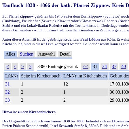
Taufbuch 1838 - 1866 der kath. Pfarrei Zippnow Kreis 
Zur Pfarrei Zippnow gehörten bis 1945 außer dem Dorf Zippnow (Sypnywo) noch d
(Dudylany), Freudenfier (Szwecja), Klawittersdorf (Glowaczewo), Rederitz (Nadarz
Stabitz und ein Lokalvikariat Rederitz mit der Tochterkirche in Doderlage wurd
diesen Gemeinden - wohl noch aus traditionellen Gründen - in Zippnow getauft 
Autor dieser Abschrift ist der gebürtige Rederitzer
Paul Lüdtke
aus Köln. Er weist
Kirchenbuch, sind in dieser Liste korrigiert worden. Bei der Abschrift kann es 
Alles
Suchen
Auswahl
Detail
|<
<
>
>|
3380 Einträge gesamt:
<<
31
34
37
40
Lfd-Nr
Seite im Kirchenbuch
Lfd-Nr im Kirchenbuch
Geburt des
31
1
12
17.03.183
32
2
1
30.03.183
33
2
2
29.03.183
Hinweise zu den Kirchenbüchern
Das Original-Kirchenbuch von Januar 1838 bis 1866, befindet sich im Diözesanarch
Freien Prälatur Schneidemühl, Josef-Schwank-Straße 8, 36043 Fulda und im Archi