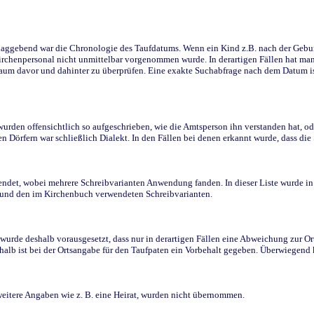
ggebend war die Chronologie des Taufdatums. Wenn ein Kind z.B. nach der Geburt 
rchenpersonal nicht unmittelbar vorgenommen wurde. In derartigen Fällen hat man d
raum davor und dahinter zu überprüfen. Eine exakte Suchabfrage nach dem Datum i
den offensichtlich so aufgeschrieben, wie die Amtsperson ihn verstanden hat, ode
n Dörfern war schließlich Dialekt. In den Fällen bei denen erkannt wurde, dass di
t, wobei mehrere Schreibvarianten Anwendung fanden. In dieser Liste wurde in de
n und den im Kirchenbuch verwendeten Schreibvarianten.
wurde deshalb vorausgesetzt, dass nur in derartigen Fällen eine Abweichung zur O
eshalb ist bei der Ortsangabe für den Taufpaten ein Vorbehalt gegeben. Überwiegen
weitere Angaben wie z. B. eine Heirat, wurden nicht übernommen.